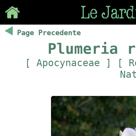
Save
Page Precedente
Plumeria r
[ Apocynaceae ] [ R
Na