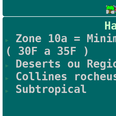
H
Zone 10a = Minim
( 30F a 35F )
Deserts ou Regi
Collines rocheu
Subtropical