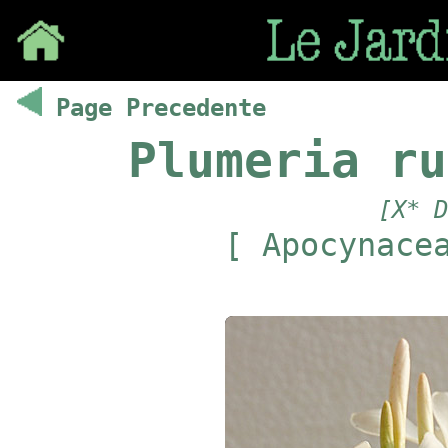
Save
Page Precedente
Plumeria ru
[X* D
[ Apocynace