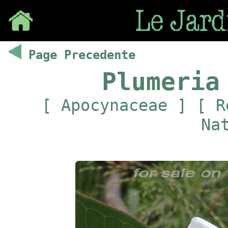
Save
Page Precedente
Plumeria
[ Apocynaceae ] [ R
Na