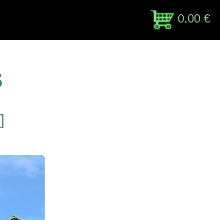
0.00 €
s
]