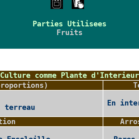
Parties Utilisees
Fruits
Culture comme Plante d'Interieur
proportions)
T
En inte
2 terreau
tion
Arro