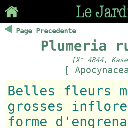
Save
Page Precedente
Plumeria r
[X* 4844, Kase
[ Apocynace
Belles fleurs m
grosses inflore
forme d'engrena