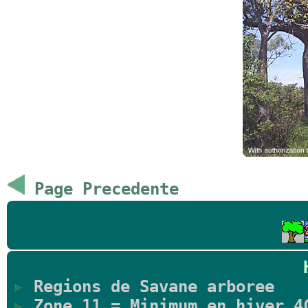
Page Precedente
Regions de Savane arboree
Zone 11 = Minimum en hiver 4