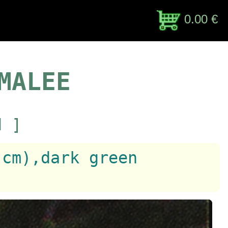
0.00 €
MALEE
d ]
 cm),dark green