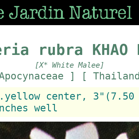
eria rubra KHAO 
[X* White Malee]
Apocynaceae ] [ Thailan
.yellow center, 3"(7.50
nches well