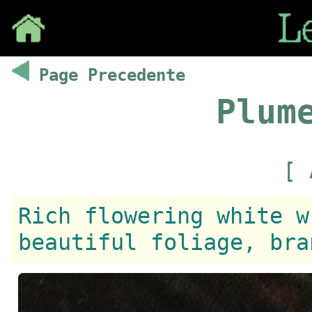
Save
Page Precedente
Plum
[ 
Rich flowering white w
beautiful foliage, bra