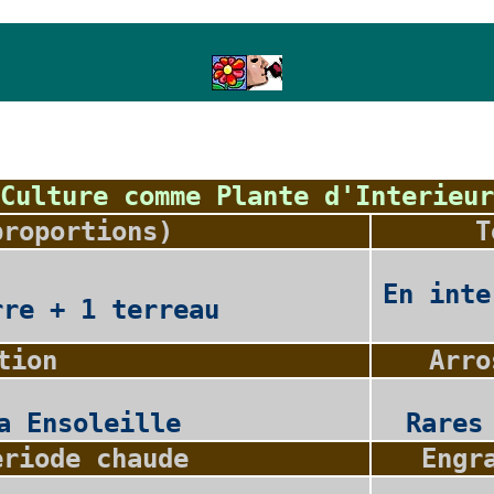
Culture comme Plante d'Interieur
proportions)
T
En inte
rre + 1 terreau
tion
Arro
a Ensoleille
Rares
eriode chaude
Engr