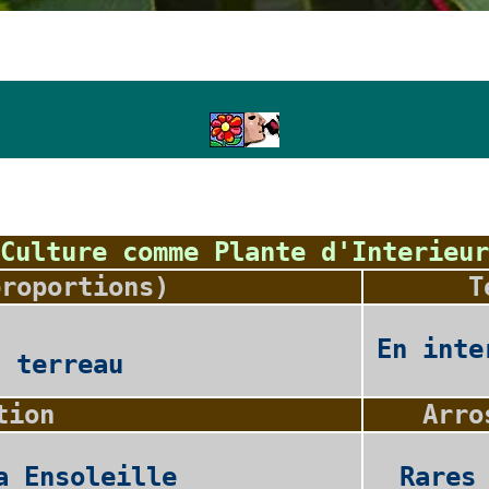
Culture comme Plante d'Interieur
proportions)
T
En inte
2 terreau
tion
Arro
a Ensoleille
Rares