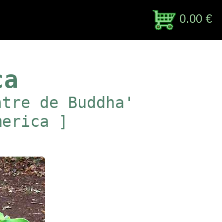
0.00 €
ca
ntre de Buddha'
merica ]