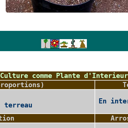
Culture comme Plante d'Interieur
proportions)
T
En inte
2 terreau
tion
Arro