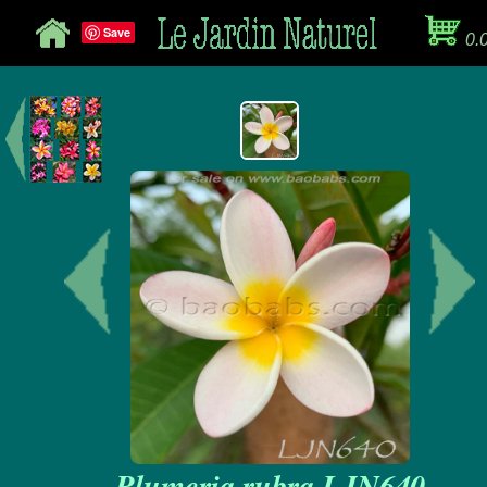
Save
0.
Plumeria rubra LJN640