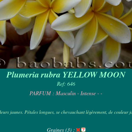
Plumeria rubra YELLOW MOON
Ref: 646
PARFUM : Masculin - Intense - -
urs jaunes. Pétales longues, se chevauchant légèrement, de couleur jaun
Graines (3) :