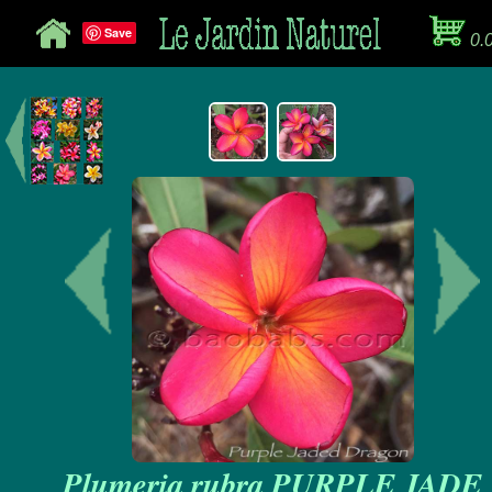
Save
0.
Plumeria rubra PURPLE JADE