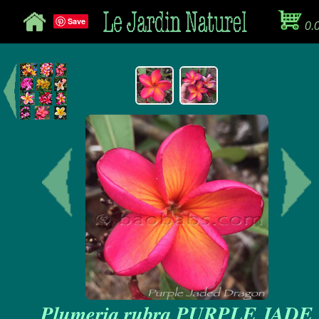
Save
0.
Plumeria rubra PURPLE JADE