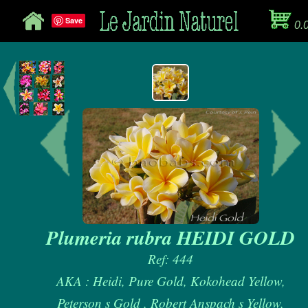
Save
0.
Plumeria rubra HEIDI GOLD
Ref: 444
AKA : Heidi, Pure Gold, Kokohead Yellow,
Peterson s Gold , Robert Anspach s Yellow,