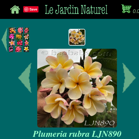
Save
0.
Plumeria rubra LJN890