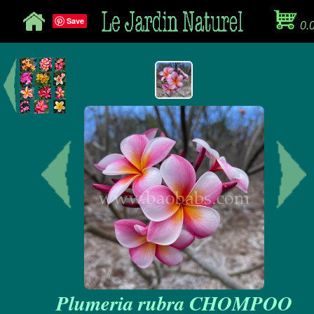
Save
0.
Plumeria rubra CHOMPOO