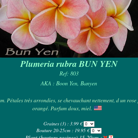
Plumeria rubra BUN YEN
Ref: 803
AKA : Boon Yen, Banyen
5cm. Pétales très arrondies, se chevauchant nettement, d un rose
orangé. Parfum doux, miel.
Graines (3) : 3.99 €
Bouture 20-25cm : 19.95 €
Plant (bouture racinee) 15-20cm :