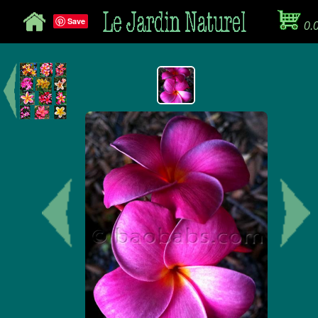
Save
0.