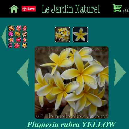
Save
0.
Plumeria rubra YELLOW