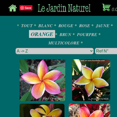
Save
0.
*
TOUT
*
BLANC
*
ROUGE
*
ROSE
*
JAUNE
*
ORANGE
*
BRUN
*
POURPRE
*
MULTICOLORE
*