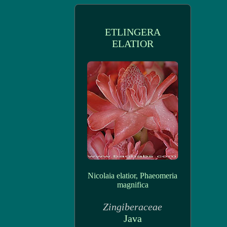
ETLINGERA
ELATIOR
Nicolaia elatior, Phaeomeria
magnifica
Zingiberaceae
Java