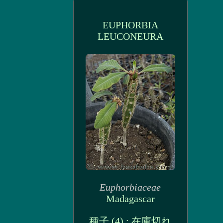
EUPHORBIA
LEUCONEURA
Euphorbiaceae
Madagascar
種子 (4) : 在庫切れ