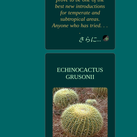
best new introductions
for temperate and
subtropical areas.
Anyone who has tried. . .
.
さらに...
ECHINOCACTUS
GRUSONII