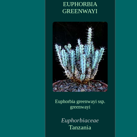
EUPHORBIA
GREENWAYI
Euphorbia greenwayi ssp.
greenwayi
Euphorbiaceae
Tanzania