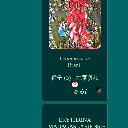
Leguminosae
Brazil
種子 (3) : 在庫切れ
さらに...
ERYTHRINA
MADAGASCARIENSIS