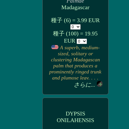
Palmae
Madagascar
種子 (6) = 3.99 EUR
種子 (100) = 19.95
EUR
A superb, medium-
sized, solitary or
clustering Madagascan
palm that produces a
prominently ringed trunk
and plumose leav. . . .
さらに...
DYPSIS
ONILAHENSIS