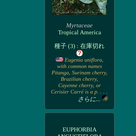
Myrtaceae
Tropical America
種子 (3) : 在庫切れ
Eugenia uniflora,
with common names
Pitanga, Surinam cherry,
Brazilian cherry,
Cayenne cherry, or
Cerisier Carré is a p. . . .
さらに...
EUPHORBIA