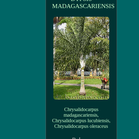
MADAGASCARIENSIS
Chrysalidocarpus
madagascariensis,
Chrysalidocarpus lucubiensis,
Chrysalidocarpus oleraceus