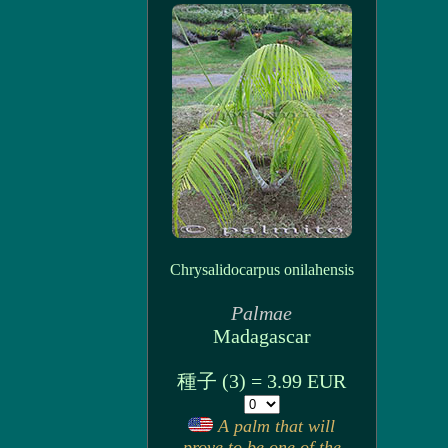
Chrysalidocarpus onilahensis
Palmae
Madagascar
種子 (3) = 3.99 EUR
A palm that will
prove to be one of the