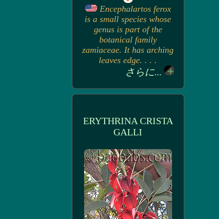
Encephalartos ferox
is a small species whose
genus is part of the
botanical family
zamiaceae. It has arching
leaves edge. . . .
さらに...
ERYTHRINA CRISTA
GALLI