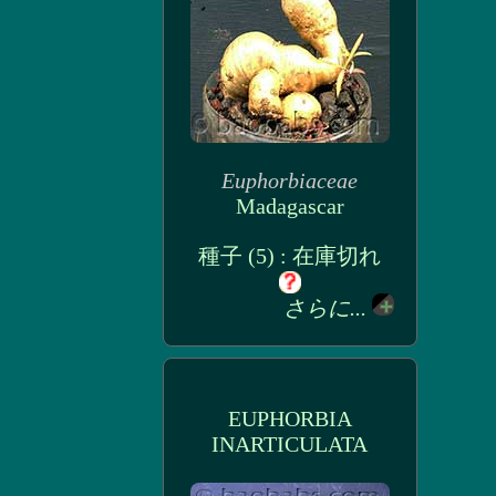
Euphorbiaceae
Madagascar
種子 (5) : 在庫切れ
さらに...
EUPHORBIA
INARTICULATA