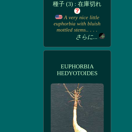
種子 (3) : 在庫切れ
A very nice little
euphorbia with bluish
mottled stems.. . . .
さらに...
EUPHORBIA
HEDYOTOIDES