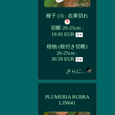
種子 (3) : 在庫切れ
切断 20-25cm :
19.95 EUR
植物 (根付き切断)
20-25cm :
30.59 EUR
さらに...
PLUMERIA RUBRA
LJN641