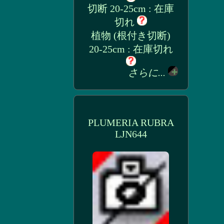
切断 20-25cm : 在庫
切れ
植物 (根付き切断)
20-25cm : 在庫切れ
さらに...
PLUMERIA RUBRA
LJN644