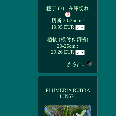
種子 (3) : 在庫切れ
切断 20-25cm :
19.95 EUR
植物 (根付き切断)
20-25cm :
29.26 EUR
さらに...
PLUMERIA RUBRA
LJN671