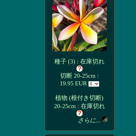
種子 (3) : 在庫切れ
切断 20-25cm :
19.95 EUR
植物 (根付き切断)
20-25cm : 在庫切れ
さらに...