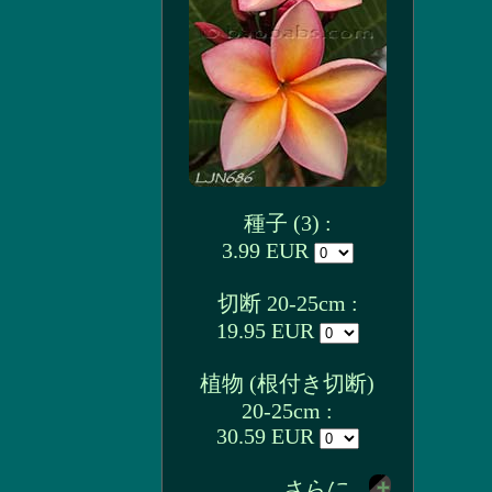
種子 (3) :
3.99 EUR
切断 20-25cm :
19.95 EUR
植物 (根付き切断)
20-25cm :
30.59 EUR
さらに...