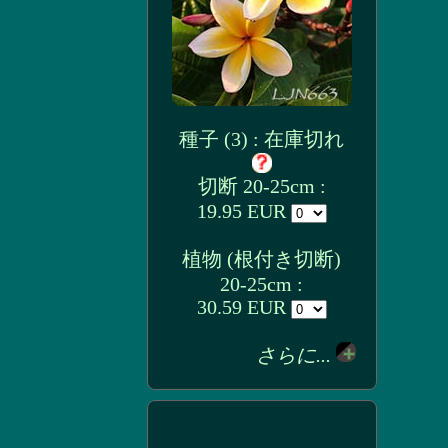
種子 (3) : 在庫切れ
切断 20-25cm :
19.95 EUR
植物 (根付き切断)
20-25cm :
30.59 EUR
さらに...