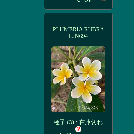
PLUMERIA RUBRA
LJN694
種子 (3) : 在庫切れ