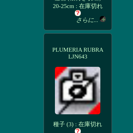
20-25cm : 在庫切れ
さらに...
PLUMERIA RUBRA
LJN643
種子 (3) : 在庫切れ