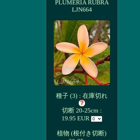
PLUMERIA RUBRA
LJN664
種子 (3) : 在庫切れ
切断 20-25cm :
19.95 EUR
植物 (根付き切断)