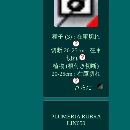
種子 (3) : 在庫切れ
切断 20-25cm : 在庫
切れ
植物 (根付き切断)
20-25cm : 在庫切れ
さらに...
PLUMERIA RUBRA
LJN650