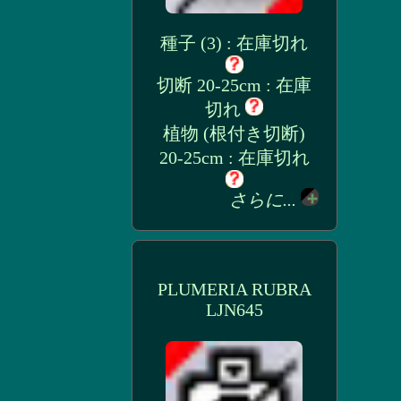
種子 (3) : 在庫切れ
切断 20-25cm : 在庫
切れ
植物 (根付き切断)
20-25cm : 在庫切れ
さらに...
PLUMERIA RUBRA
LJN645