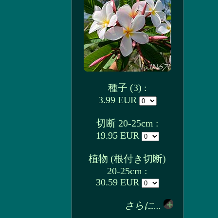
種子 (3) :
3.99 EUR
切断 20-25cm :
19.95 EUR
植物 (根付き切断)
20-25cm :
30.59 EUR
さらに...