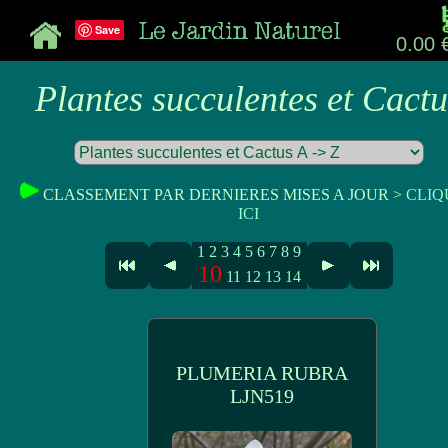
Save
0.00 
Plantes succulentes et Cactu
CLASSEMENT PAR DERNIERES MISES A JOUR >
CLIQ
ICI
1
2
3
4
5
6
7
8
9
10
11
12
13
14
PLUMERIA RUBRA
LJN519