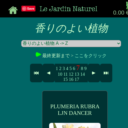
Save
0.00 
香りのよい植物
最終更新まで >
ここをクリック
7
1
2
3
4
5
6
8
9
10
11
12
13
14
15
16
17
PLUMERIA RUBRA
LJN DANCER