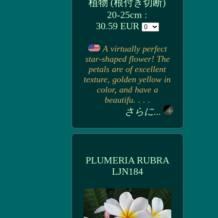
植物 (根付き切断)
20-25cm :
30.59 EUR
A virtually perfect
star-shaped flower! The
petals are of excellent
texture, golden yellow in
color, and have a
beautifu. . . .
さらに...
PLUMERIA RUBRA
LJN184