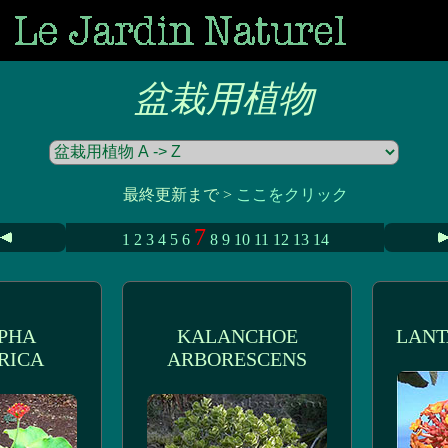
盆栽用植物
最終更新まで >
ここをクリック
7
1
2
3
4
5
6
8
9
10
11
12
13
14
PHA
KALANCHOE
LANT
RICA
ARBORESCENS