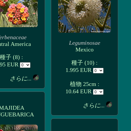
erbenaceae
Leguminosae
tral America
Mexico
種子 (8) :
種子 (10) :
995 EUR
1.995 EUR
さらに...
植物 25cm :
10.64 EUR
さらに...
MAJIDEA
NGUEBARICA