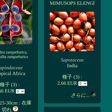
MIMUSOPS ELENGI
dea zanquebarica,
llia zanguebarica
Sapotaceae
India
apindaceae
opical Africa
種子 (3) :
2.66 EUR
種子 (3) :
66 EUR
さらに...
5-30cm : 在庫
切れ