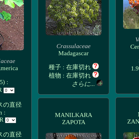
V
Crassulaceae
Cen
Madagascar
iaceae
種子 : 在庫切れ
America
1.
植物 : 在庫切れ
) :
さらに...
UR
スの直径
m :
MANILKARA
UR
ZA
ZAPOTA
スの直径