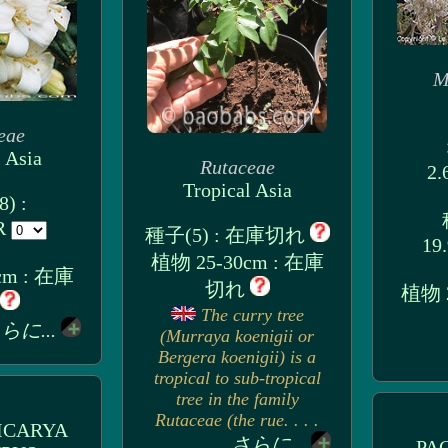
M
eae
 Asia
Rutaceae
2.
Tropical Asia
) :
UR
種子(5) : 在庫切れ
19
植物 25-30cm : 在庫
cm : 在庫
切れ
植物 2
The curry tree
らに...
(Murraya koenigii or
Bergera koenigii) is a
tropical to sub-tropical
tree in the family
Rutaceae (the rue. . . .
ICARYA
さらに...
PA