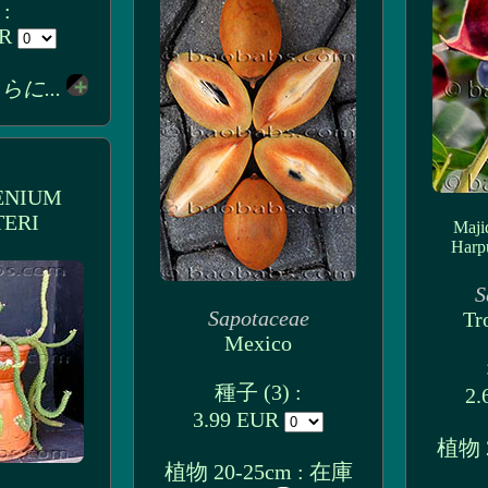
 :
UR
らに...
ENIUM
ERI
Maji
Harpu
S
Sapotaceae
Tr
Mexico
種子 (3) :
2.
3.99 EUR
植物 2
植物 20-25cm : 在庫