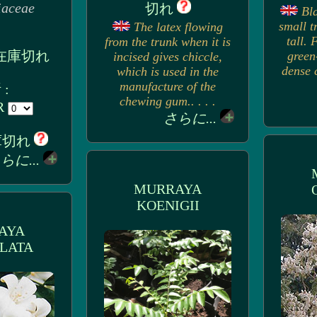
iaceae
切れ
Bla
small t
The latex flowing
tall. 
from the trunk when it is
: 在庫切れ
green
incised gives chiccle,
dense c
which is used in the
manufacture of the
:
chewing gum.. . . .
UR
さらに...
在庫切れ
らに...
MURRAYA
KOENIGII
AYA
LATA