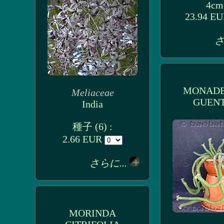
4cm
23.94 E
さ
MONAD
Meliaceae
GUENT
India
種子 (6) :
2.66 EUR
さらに...
MORINDA