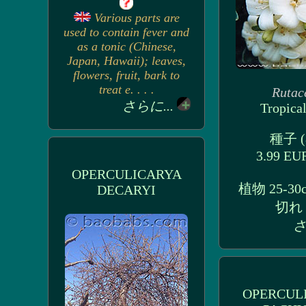
Various parts are
used to contain fever and
as a tonic (Chinese,
Japan, Hawaii); leaves,
flowers, fruit, bark to
treat e. . . .
Rutac
さらに...
Tropical
種子 (8
3.99 E
OPERCULICARYA
植物 25-30
DECARYI
切れ
さ
OPERCUL