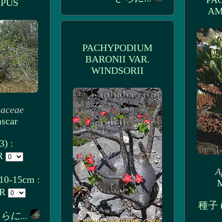
PUS
AM
PACHYPODIUM
BARONII VAR.
WINDSORII
iaceae
scar
) :
UR
A
0-15cm :
M
UR
種子 
らに...