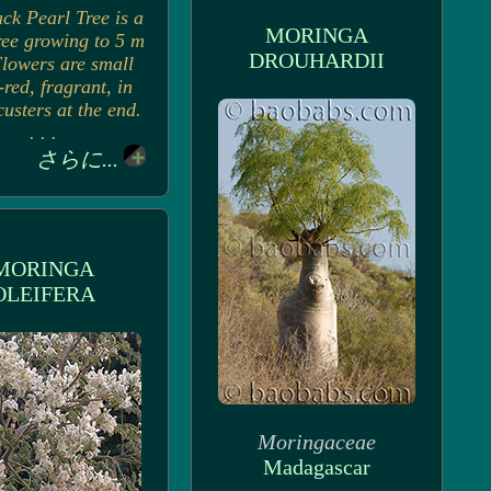
ck Pearl Tree is a
MORINGA
ree growing to 5 m
DROUHARDII
Flowers are small
-red, fragrant, in
usters at the end.
. . .
さらに...
MORINGA
OLEIFERA
Moringaceae
Madagascar