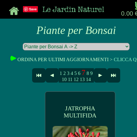
Save
0.00 
Piante per Bonsai
ORDINA PER ULTIMI AGGIORNAMENTI >
CLICCA Q
7
1
2
3
4
5
6
8
9
10
11
12
13
14
JATROPHA
MULTIFIDA