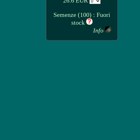
26.6 EUR
Semenze (100) : Fuori
stock
Info