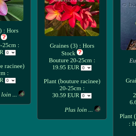
) : Hors
k
0-25cm :
Graines (3) : Hors
UR
Stock
Bouture 20-25cm :
Eu
e racinee)
19.95 EUR
cm :
UR
Grai
Plant (bouture racinee)
20-25cm :
 loin ...
30.59 EUR
2
6.
Plus loin ...
Plant 
: 