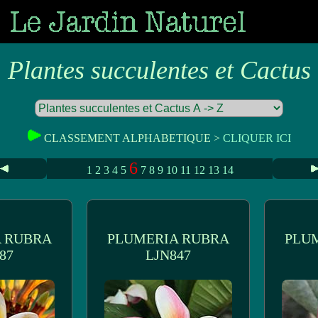
Plantes succulentes et Cactus
CLASSEMENT ALPHABETIQUE >
CLIQUER ICI
6
1
2
3
4
5
7
8
9
10
11
12
13
14
 RUBRA
PLUMERIA RUBRA
PLU
87
LJN847