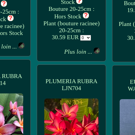
Stock
Bout
k
Bouture 20-25cm :
19
0-25cm :
Hors Stock
ock
Plant (bouture racinee)
Plant 
e racinee)
20-25cm :
ors Stock
30.59 EUR
30
 loin ...
Plus loin ...
 RUBRA
PLUMERIA RUBRA
E
14
LJN704
WA