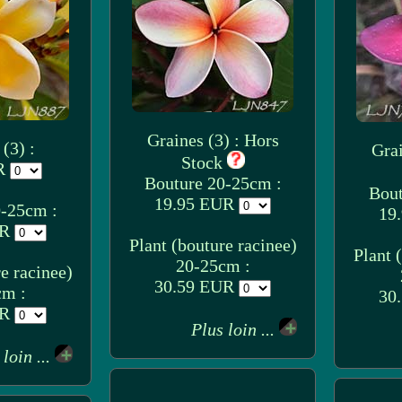
Graines (3) : Hors
(3) :
Grai
Stock
UR
Bouture 20-25cm :
Bout
19.95 EUR
0-25cm :
19
UR
Plant (bouture racinee)
Plant 
20-25cm :
e racinee)
30.59 EUR
cm :
30
UR
Plus loin ...
 loin ...