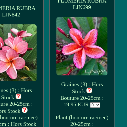
PLUMERIA RUBRA
LJN699
MERIA RUBRA
LJN842
Graines (3) : Hors
nes (3) : Hors
Stock
Stock
Bouture 20-25cm :
ure 20-25cm :
19.95 EUR
ors Stock
(bouture racinee)
Plant (bouture racinee)
cm : Hors Stock
20-25cm :