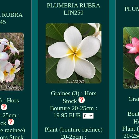
PLUMERIA RUBRA
PLU
LJN250
 RUBRA
45
Graines (3) : Hors
Grai
) : Hors
Stock
k
Bouture 20-25cm :
Bout
0-25cm :
19.95 EUR
H
ock
Plant 
Plant (bouture racinee)
e racinee)
20-25
20-25cm :
ors Stock