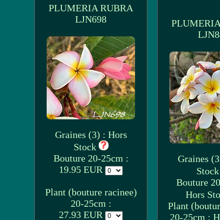
PLUMERIA RUBRA
LJN698
PLUMERIA
LJN8
Graines (3) : Hors
Stock
Bouture 20-25cm :
Graines (3
19.95 EUR
Stoc
Bouture 2
Plant (bouture racinee)
Hors St
20-25cm :
Plant (boutur
27.93 EUR
20-25cm : H