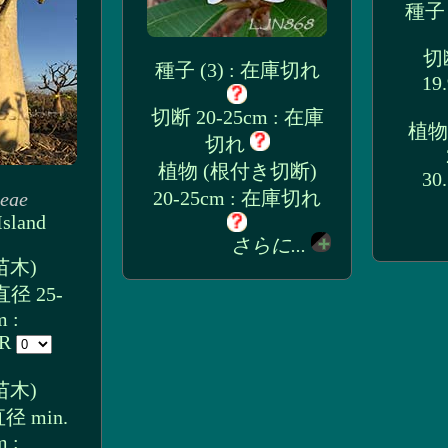
種子 
切断
種子 (3) : 在庫切れ
19
切断 20-25cm : 在庫
植物
切れ
植物 (根付き切断)
30
20-25cm : 在庫切れ
eae
Island
さらに...
苗木)
径 25-
 :
UR
苗木)
 min.
 :