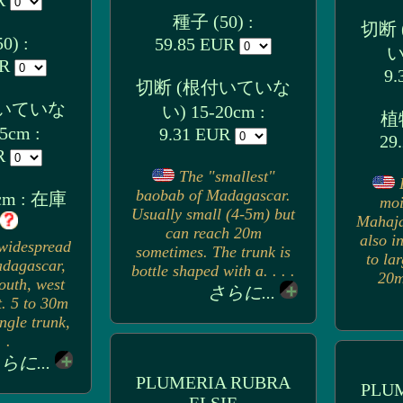
UR
種子 (50) :
切断
0) :
59.85 EUR
い
UR
9.
切断 (根付いていな
付いていな
い) 15-20cm :
植物
5cm :
9.31 EUR
29
UR
The "smallest"
baobab of Madagascar.
cm : 在庫
moi
Usually small (4-5m) but
Mahaja
can reach 20m
also i
widespread
sometimes. The trunk is
to la
dagascar,
bottle shaped with a. . . .
20m)
outh, west
さらに...
. 5 to 30m
ingle trunk,
. .
らに...
PLUMERIA RUBRA
PLU