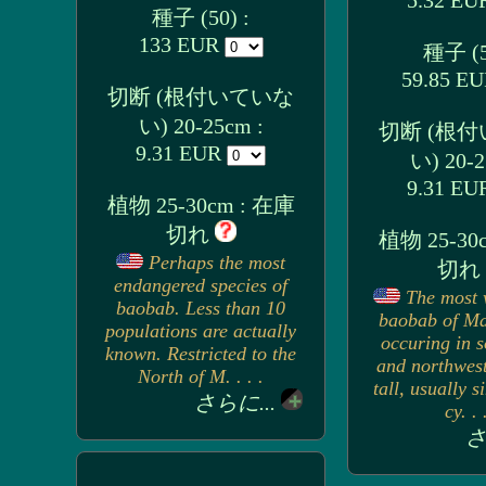
5.32 E
種子 (50) :
133 EUR
種子 (5
59.85 E
切断 (根付いていな
い) 20-25cm :
切断 (根
9.31 EUR
い) 20-2
9.31 E
植物 25-30cm : 在庫
切れ
植物 25-30
Perhaps the most
切れ
endangered species of
The most 
baobab. Less than 10
baobab of Ma
populations are actually
occuring in s
known. Restricted to the
and northwest
North of M. . . .
tall, usually s
さらに...
cy. . 
さ