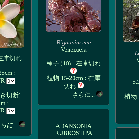
Bignoniaceae
Venezuela
L
: 在庫切れ
M
種子 (10) : 在庫切れ
5cm :
植物 15-20cm : 在庫
UR
5.
切れ
さらに...
付き切断)
植物 1
cm :
UR
らに...
ADANSONIA
RUBROSTIPA