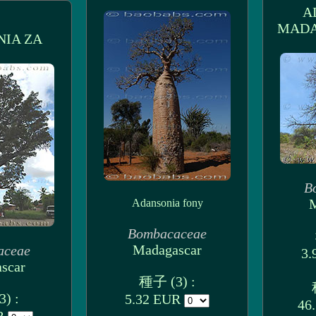
A
MADA
IA ZA
B
M
Adansonia fony
Bombacaceae
Madagascar
aceae
3.
scar
種子 (3) :
) :
5.32 EUR
46