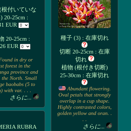
 (根付いていな
) 20-25cm :
31 EUR
種子 (3) : 在庫切れ
 20-25cm :
.26 EUR
切断 20-25cm : 在庫
切れ
Found in dry or
st forest in the
植物 (根付き切断)
nga province and
25-30cm : 在庫切れ
n the North. Small
rge baobabs (5 to
Abundant flowering.
 with var. . . .
Oval petals that strongly
さらに...
overlap in a cup shape.
Highly contrasted colors,
golden yellow and oran. .
. .
さらに...
MERIA RUBRA