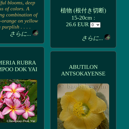
iful blooms, deep
s of colors. A
植物 (根付き切断)
ng combination of
15-20cm :
h-orange on yellow
26.6 EUR
 purplish . . . .
さらに...
さらに...
MERIA RUBRA
ABUTILON
POO DOK YAI
ANTSOKAYENSE