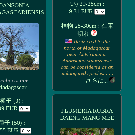
い) 20-25cm :
DANSONIA
9.31 EUR
GASCARIENSIS
植物 25-30cm : 在庫
切れ
Restricted to the
north of Madagascar
near Antsiranana.
Adansonia suarezensis
can be considered as an
endangered species. . . .
ombacaceae
さらに...
adagascar
種子 (3) :
99 EUR
PLUMERIA RUBRA
DAENG MANG MEE
種子 (50) :
.55 EUR