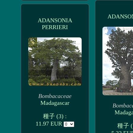
ADANSON
ADANSONIA
PERRIERI
Bombacaceae
Madagascar
Bombac
Madaga
種子 (3) :
11.97 EUR
種子 (3