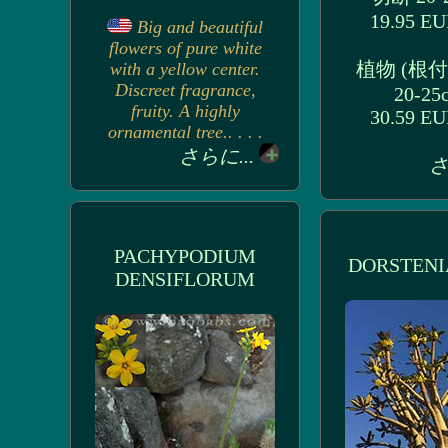
19.95 E
Big and beautiful
flowers of pure white
植物 (根
with a yellow center.
Discreet fragrance,
20-25
fruity. A highly
30.59 E
ornamental tree.. . . .
さらに...
さ
PACHYPODIUM
DORSTENI
DENSIFLORUM