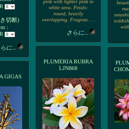
pink with lighter pink to
beaut
UR
white area. Petals:
mas
round, heavily
smashi
付き切断)
overlapping. Fragran. . .
reddis
.
cm :
with
さらに...
UR
らに...
PLUMERIA RUBRA
PLU
LJN868
CHOM
A GIGAS