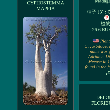
Madaga
CYPHOSTEMMA
MAPPIA
種子 (3) 
植物 
26.6 E
Plant
Cucurbitaceae 
name was g
Adrianus Di
Meeuse in 19
found in the for
さ
DELO
FLORIB