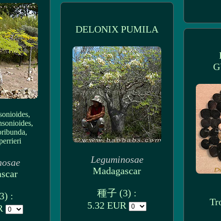
DELONIX PUMILA
G
sonioides,
nsonioides,
oribunda,
errieri
Leguminosae
nosae
Madagascar
scar
種子 (3) :
) :
Tr
5.32 EUR
UR