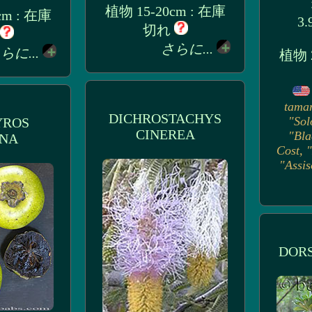
植物 15-20cm : 在庫
cm : 在庫
3.
切れ
さらに...
らに...
植物 2
tamar
DICHROSTACHYS
"Sol
YROS
CINEREA
"Bla
NA
Cost, 
"Assis
DORS