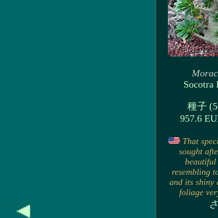
Morac
Socotra 
種子 (50
957.6 E
That spec
sought afte
beautiful
resembling t
and its shiny
foliage very
さ