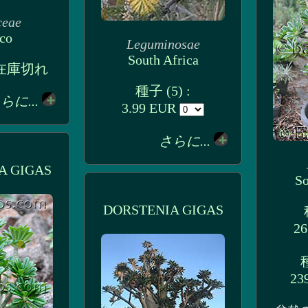
ceae
co
Leguminosae
South Africa
: 在庫切れ
種子 (5) :
らに...
3.99 EUR
さらに...
A GIGAS
So
DORSTENIA GIGAS
26
種
23