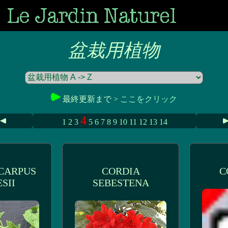
盆栽用植物
最終更新まで >
ここをクリック
4
1
2
3
5
6
7
8
9
10
11
12
13
14
CARPUS
CORDIA
C
SII
SEBESTENA