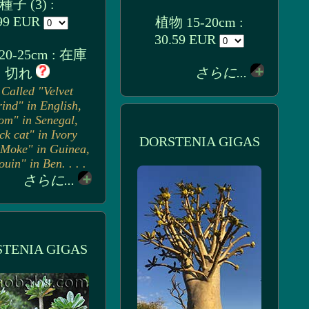
種子 (3) :
99 EUR
植物 15-20cm :
30.59 EUR
0-25cm : 在庫
さらに...
切れ
Called "Velvet
ind" in English,
om" in Senegal,
ck cat" in Ivory
DORSTENIA GIGAS
"Moke" in Guinea,
ouin" in Ben. . . .
さらに...
TENIA GIGAS