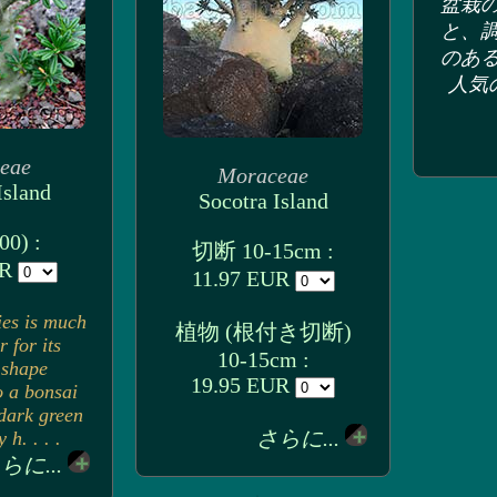
盆栽
と、
のあ
人気
eae
Moraceae
Island
Socotra Island
0) :
切断 10-15cm :
UR
11.97 EUR
ies is much
植物 (根付き切断)
r for its
10-15cm :
 shape
19.95 EUR
o a bonsai
 dark green
さらに...
 h. . . .
らに...