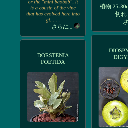
or the "mini baobab", it
植物 25-30
is a cousin of the vine
that has evolved here into
切れ
gi. . . .
さ
さらに...
DIOSP
DORSTENIA
DIGY
FOETIDA