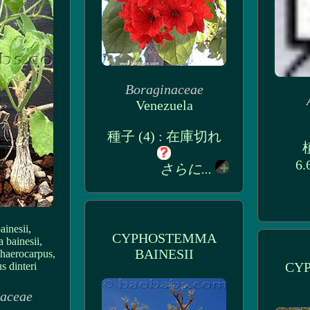
Boraginaceae
Venezuela
種子 (4) : 在庫切れ
植
6.
さらに...
ainesii,
CYPHOSTEMMA
 bainesii,
BAINESII
phaerocarpus,
CY
s dinteri
taceae