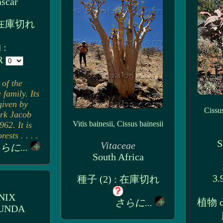
scar
: 在庫切れ
:
UR
 of the
family. Its
iven by
Cissus
rk Jacob
Vitis bainesii, Cissus bainesii
62. It is
ests . . . .
S
Vitaceae
らに...
South Africa
3.
種子 (2) : 在庫切れ
NIX
植物 di
さらに...
UNDA