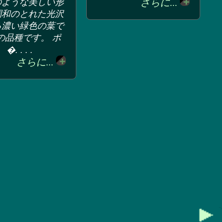
のような美しい形
さらに...
調和のとれた光沢
る濃い緑色の葉で
の品種です。 ポ
�. . . .
さらに...