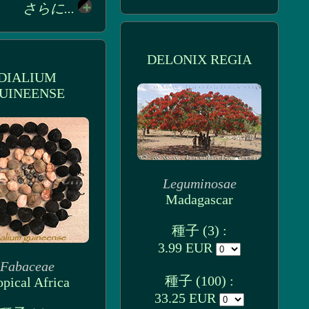
さらに...
DELONIX REGIA
DIALIUM
UINEENSE
Leguminosae
Madagascar
種子 (3) :
3.99 EUR
Fabaceae
種子 (100) :
opical Africa
33.25 EUR