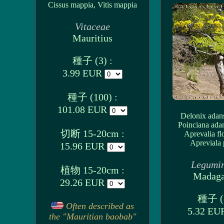
Cissus mappia, Vitis mappia
Vitaceae
Mauritius
種子 (3) :
3.99 EUR
種子 (100) :
101.08 EUR
Delonix adan
Poinciana ada
切断 15-20cm :
Aprevalia fl
Apreviala p
15.96 EUR
Legumi
植物 15-20cm :
Madaga
29.26 EUR
種子 (3
Often described as
5.32 E
the "Mauritian baobab"