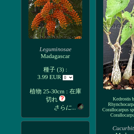
Leguminosae
Madagascar
種子 (3) :
3.99 EUR
植物 25-30cm : 在庫
切れ
Kedrostis b
Rhynchocarpa
さらに...
Corallocarpus s
Corallocarpu
Cucurbi