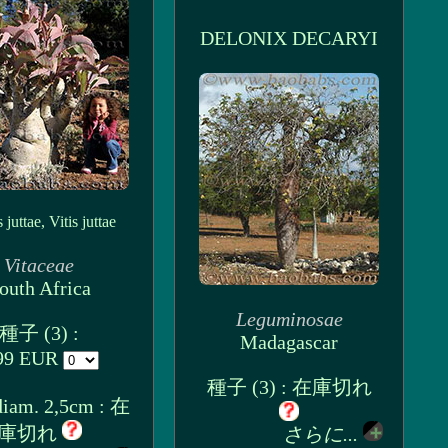
DELONIX DECARYI
 juttae, Vitis juttae
Vitaceae
outh Africa
Leguminosae
種子 (3) :
Madagascar
99 EUR
種子 (3) : 在庫切れ
am. 2,5cm : 在
庫切れ
さらに...