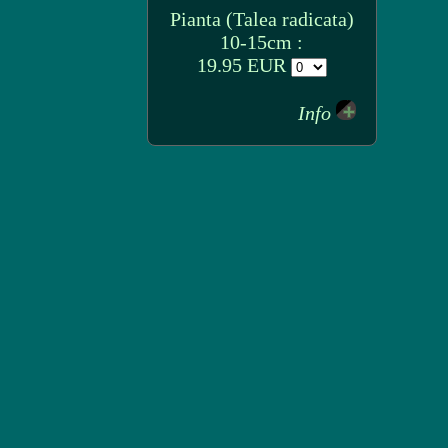
Pianta (Talea radicata)
10-15cm :
19.95 EUR
Info