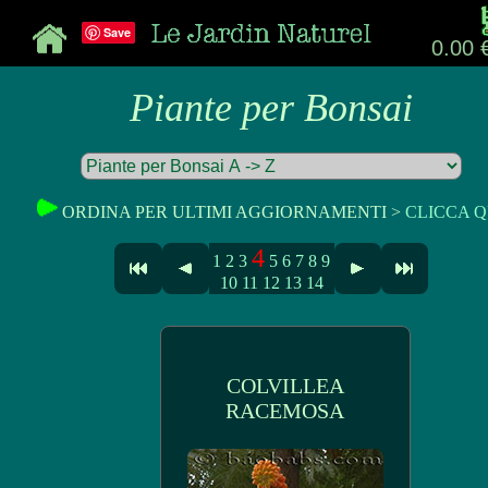
Save
0.00 
Piante per Bonsai
ORDINA PER ULTIMI AGGIORNAMENTI >
CLICCA Q
4
1
2
3
5
6
7
8
9
10
11
12
13
14
COLVILLEA
RACEMOSA