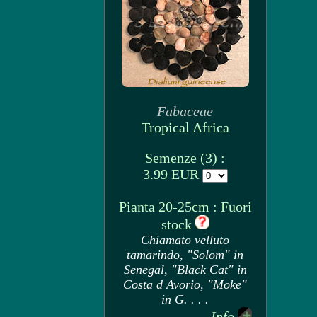
Fabaceae
Tropical Africa
Semenze (3) :
3.99 EUR
Pianta 20-25cm : Fuori
stock
Chiamato velluto
tamarindo, "Solom" in
Senegal, "Black Cat" in
Costa d Avorio, "Moke"
in G. . . .
Info