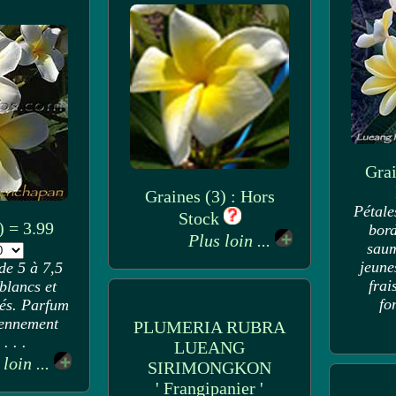
Grai
Graines (3) : Hors
Pétale
Stock
) = 3.99
bord
Plus loin ...
saum
jeune
 de 5 à 7,5
frai
blancs et
fon
dés. Parfum
ennement
PLUMERIA RUBRA
. . .
LUEANG
 loin ...
SIRIMONGKON
' Frangipanier '