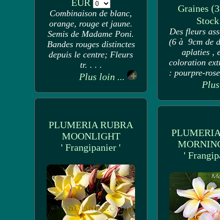
EUR
Graines (3
Combinaison de blanc,
Stoc
orange, rouge et jaune.
Des fleurs as
Semis de Madame Poni.
(6 à 9cm de d
Bandes rouges distinctes
aplaties , 
depuis le centre; Fleurs
coloration ext
tr. . . .
: pourpre-rose 
Plus loin ...
Plus
PLUMERIA RUBRA
PLUMERIA
MOONLIGHT
MORNING
' Frangipanier '
' Frangip