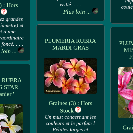
imp
vrillé. . . .
) : Hors
coule
Plus loin ...
k
sez grandes
iametre) et
et d une
raordinaire
PLUMERIA RUBRA
PLU
foncé. . . .
MARDI GRAS
MI
 loin ...
' 
 RUBRA
 STAR
anier '
Graines (3) : Hors
Stock
Un must concernant les
couleurs et le parfum !
Grai
Pétales larges et