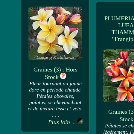
PLUMERIA
LUE
THAMM
' Frangip
Graines (3) : Hors
Stock
Fleur tournant au jaune
doré en période chaude.
Pétales obovales,
pointus, se chevauchant
et de texture lisse et velo.
Graines (3
. . .
Stoc
Plus loin ...
Pétales se c
légèrement. F