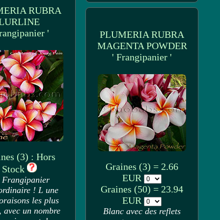
MERIA RUBRA
LURLINE
Frangipanier '
PLUMERIA RUBRA
MAGENTA POWDER
' Frangipanier '
nes (3) : Hors
Graines (3) = 2.66
Stock
EUR
 Frangipanier
Graines (50) = 23.94
ordinaire ! L une
EUR
loraisons les plus
s, avec un nombre
Blanc avec des reflets