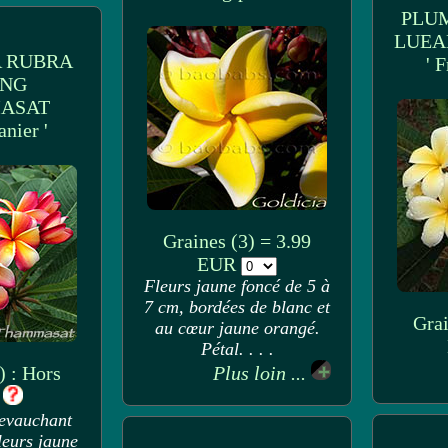
PLU
LUEA
 RUBRA
' 
ANG
ASAT
anier '
Graines (3) = 3.99
EUR
Fleurs jaune foncé de 5 à
7 cm, bordées de blanc et
Grai
au cœur jaune orangé.
Pétal. . . .
) : Hors
Plus loin ...
k
hevauchant
leurs jaune