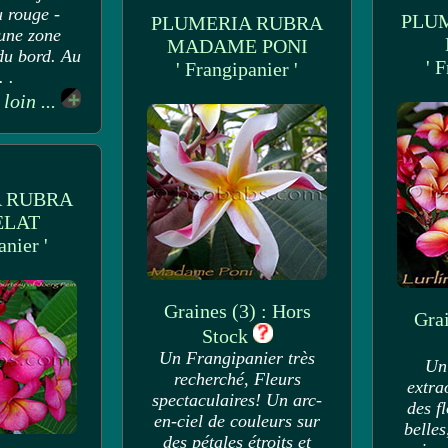
 rouge -
PLU
PLUMERIA RUBRA
une zone
MADAME PONI
du bord. Au
' 
' Frangipanier '
. .
 loin ...
 RUBRA
ELAT
anier '
Graines (3) : Hors
Grai
Stock
Un Frangipanier très
Un
recherché, Fleurs
extra
spectaculaires! Un arc-
des f
en-ciel de couleurs sur
belle
des pétales étroits et