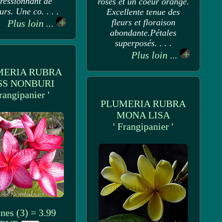
ressionnant de
roses et un coeur orange.
urs. Une co. . . .
Excellente tenue des
fleurs et floraison
Plus loin ...
abondante.Pétales
superposés. . . .
Plus loin ...
MERIA RUBRA
SS NONBURI
Frangipanier '
PLUMERIA RUBRA
MONA LISA
' Frangipanier '
nes (3) = 3.99