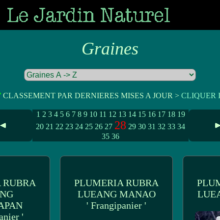
Graines
CLASSEMENT PAR DERNIERES MISES A JOUR >
CLIQUER I
1
2
3
4
5
6
7
8
9
10
11
12
13
14
15
16
17
18
19
28
20
21
22
23
24
25
26
27
29
30
31
32
33
34
35
36
 RUBRA
PLUMERIA RUBRA
PLU
ANG
LUEANG MANAO
LUE
APAN
' Frangipanier '
anier '