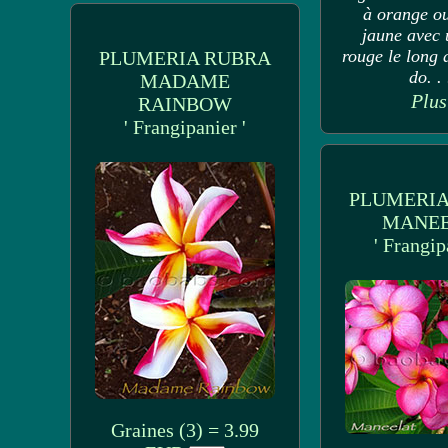
à orange ou
jaune avec 
rouge le long 
PLUMERIA RUBRA
do. . 
MADAME
Plus
RAINBOW
' Frangipanier '
PLUMERIA
MANE
' Frangip
Graines (3) = 3.99