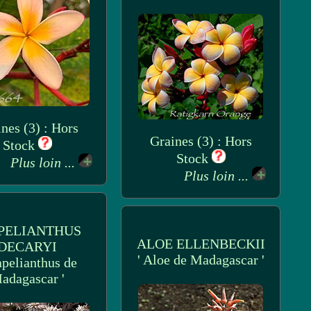
nes (3) : Hors
Graines (3) : Hors
Stock
Stock
Plus loin ...
Plus loin ...
PELIANTHUS
ALOE ELLENBECKII
DECARYI
' Aloe de Madagascar '
apelianthus de
adagascar '