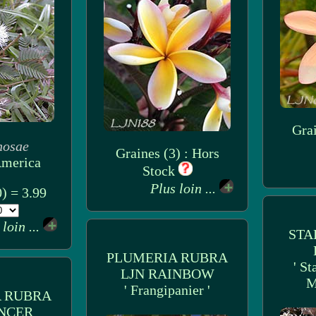
Grai
nosae
Graines (3) : Hors
America
Stock
Plus loin ...
) = 3.99
 loin ...
STA
PLUMERIA RUBRA
' St
LJN RAINBOW
M
' Frangipanier '
 RUBRA
NCER