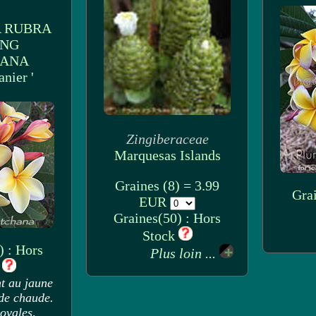
 RUBRA
ANG
HANA
anier '
Zingiberaceae
Marquesas Islands
Graines (8) = 3.99
Grai
EUR
Graines(50) : Hors
Stock
) : Hors
Plus loin ...
k
t au jaune
de chaude.
ovales,