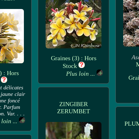
As
Graines (3) : Hors
M
Stock
) : Hors
Plus loin ...
Grai
k
 délicates
 jaune clair
une foncé
ZINGIBER
r. Parfum
ZERUMBET
n. Var. . . .
 loin ...
PLU