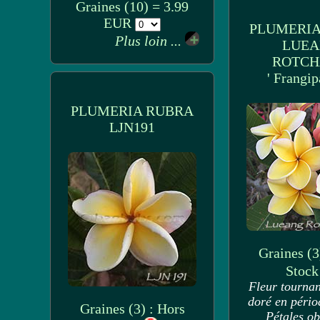
Graines (10) = 3.99
EUR
PLUMERIA
Plus loin ...
LUE
ROTC
' Frangip
PLUMERIA RUBRA
LJN191
Graines (3
Stoc
Fleur tournan
doré en pério
Graines (3) : Hors
Pétales ob