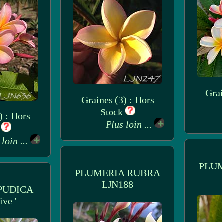
Grai
Graines (3) : Hors
Stock
) : Hors
Plus loin ...
k
 loin ...
PLU
PLUMERIA RUBRA
LJN188
PUDICA
ive '