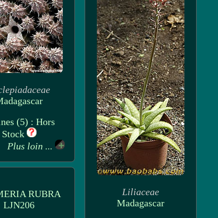
clepiadaceae
adagascar
nes (5) : Hors
Stock
Plus loin ...
Liliaceae
MERIA RUBRA
Madagascar
LJN206