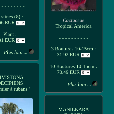
 - - - - - - - -
raines (8) :
Cactaceae
66 EUR
Tropical America
Plant :
- - - - - - - - - -
31 EUR
3 Boutures 10-15cm :
Plus loin ...
31.92 EUR
10 Boutures 10-15cm :
70.49 EUR
IVISTONA
ECIPIENS
Plus loin ...
lmier à rubans '
MANILKARA