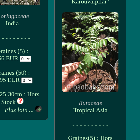
Karouvaipilai '
oringaceae
India
 - - - - - - - -
raines (5) :
66 EUR
aines (50) :
.95 EUR
 25-30cm : Hors
Stock
Rutaceae
Plus loin ...
Tropical Asia
- - - - - - - - - -
Graines(5) : Hors