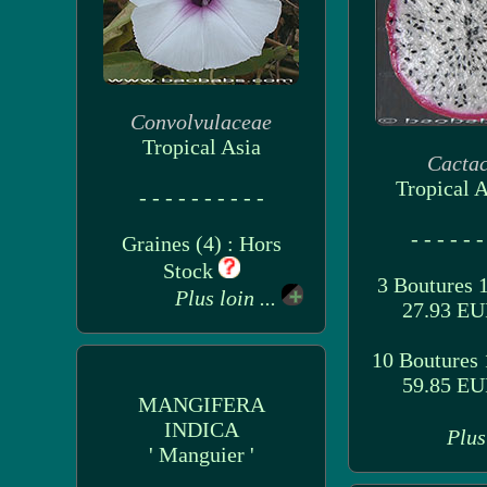
Convolvulaceae
Tropical Asia
Cacta
Tropical 
- - - - - - - - - -
- - - - - -
Graines (4) : Hors
Stock
3 Boutures 
Plus loin ...
27.93 E
10 Boutures
59.85 E
MANGIFERA
INDICA
Plus
' Manguier '