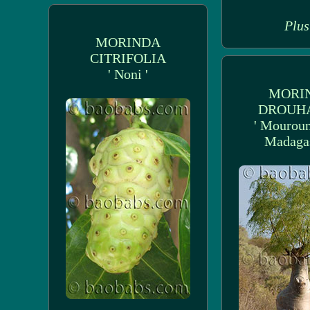
Plus
MORINDA
CITRIFOLIA
' Noni '
MORI
DROUHA
' Mourou
Madagas