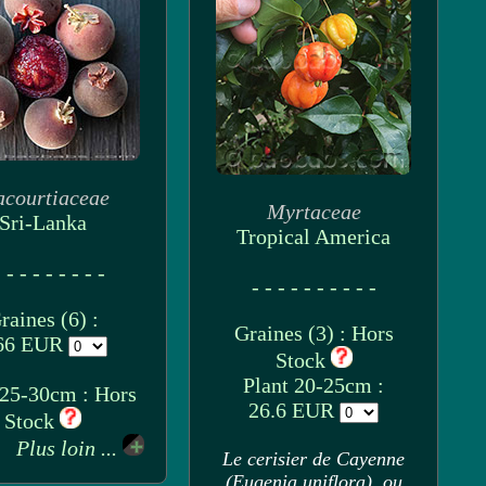
acourtiaceae
Myrtaceae
Sri-Lanka
Tropical America
 - - - - - - - -
- - - - - - - - - -
raines (6) :
Graines (3) : Hors
66 EUR
Stock
Plant 20-25cm :
 25-30cm : Hors
26.6 EUR
Stock
Plus loin ...
Le cerisier de Cayenne
(Eugenia uniflora), ou