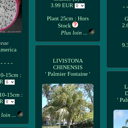
3.99 EUR
- -
Plant 25cm : Hors
G
2.
Stock
Plus loin ...
ceae
9.
America
LIVISTONA
 - - - -
CHINENSIS
' Palmier Fontaine '
10-15cm :
UR
L
D
 10-15cm :
' Pa
UR
 loin ...