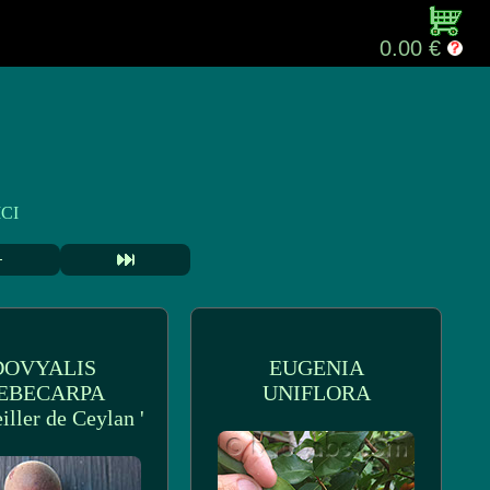
0.00 €
CI
DOVYALIS
EUGENIA
EBECARPA
UNIFLORA
eiller de Ceylan '