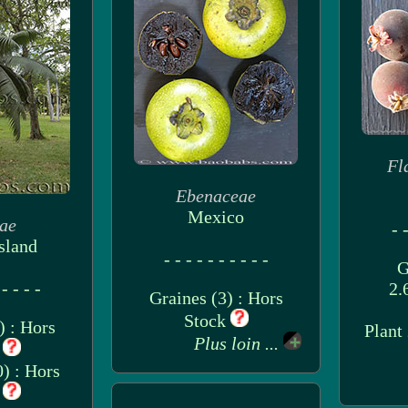
Fl
Ebenaceae
Mexico
ae
- -
sland
- - - - - - - - - -
G
 - - - -
2.
Graines (3) : Hors
Stock
) : Hors
Plant
Plus loin ...
k
) : Hors
k