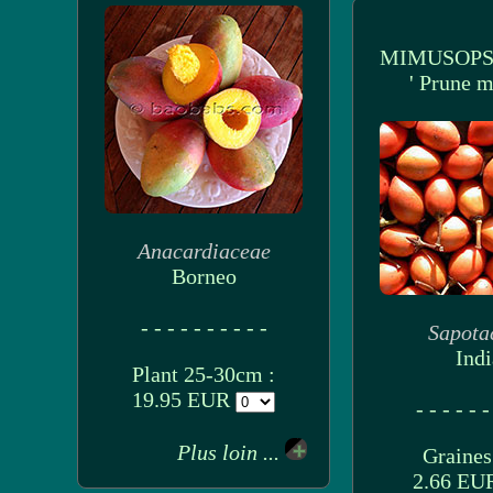
MIMUSOPS
' Prune m
Anacardiaceae
Borneo
- - - - - - - - - -
Sapota
Indi
Plant 25-30cm :
19.95 EUR
- - - - - -
Plus loin ...
Graines 
2.66 E