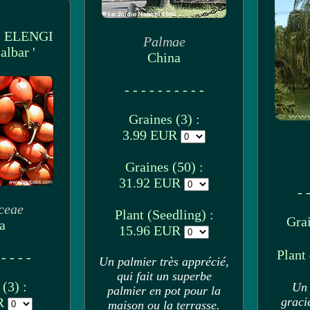
 ELENGI
Palmae
albar '
China
- - - - - - - - - -
Graines (3) :
3.99 EUR
Graines (50) :
31.92 EUR
- -
ceae
Plant (Seedling) :
Grai
a
15.96 EUR
Plant
 - - - -
Un palmier très apprécié,
qui fait un superbe
(3) :
Un 
palmier en pot pour la
UR
graci
maison ou la terrasse.