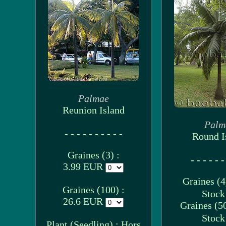
Palmae
Reunion Island
Palm
- - - - - - - - - -
Round I
Graines (3) :
- - - - - -
3.99 EUR
Graines (4
Graines (100) :
Stoc
26.6 EUR
Graines (50
Stoc
Plant (Seedling) : Hors