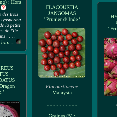
ng) : Hors
FLACOURTIA
k
JANGOMAS
e des trois
H
' Prunier d\'Inde '
ictyosperma
de la petite
' Fr
s de l'Ile
s . . . .
 loin ...
REUS
TUS
DATUS
 Dragon
Flacourtiaceae
 '
Malaysia
- - - - - - - - - -
Graines (5) :