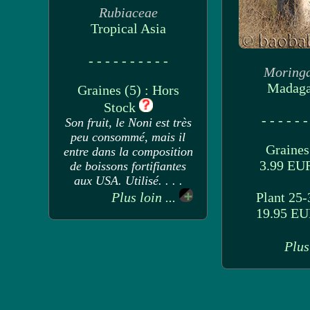
Rubiaceae
Tropical Asia
- - - - - - - - - -
Moring
Madaga
Graines (5) : Hors
Stock
- - - - - -
Son fruit, le Noni est très
peu consommé, mais il
Graines 
entre dans la composition
3.99 E
de boissons fortifiantes
aux USA. Utilisé. . . .
Plus loin ...
Plant 25-
19.95 E
Plus