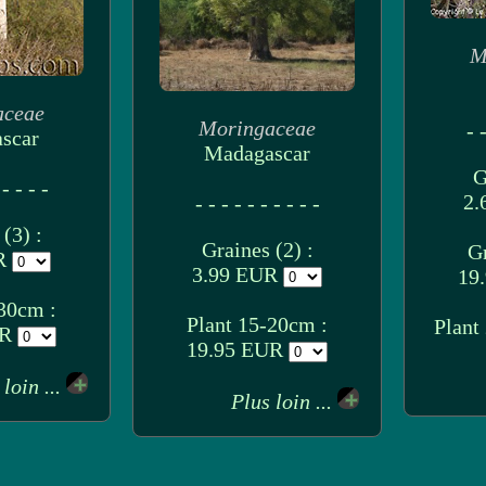
M
aceae
Moringaceae
- -
scar
Madagascar
G
 - - - -
2.
- - - - - - - - - -
(3) :
Graines (2) :
Gr
UR
3.99 EUR
19
30cm :
Plant 15-20cm :
Plant
UR
19.95 EUR
 loin ...
Plus loin ...