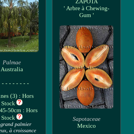
ZAPOTA
' Arbre à Chewing-
Gum '
Palmae
Australia
 - - - - - - - -
nes (3) : Hors
Stock
 45-50cm : Hors
Stock
Sapotaceae
grand palmier
Mexico
eux, à croissance