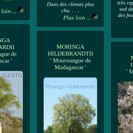
très ra
Dans des climats plus
sud de
cha. . . .
 loin ...
des feu
Plus loin ...
NGA
MORINGA
RDII
HILDEBRANDTII
ngue de
' Mouroungue de
car '
Madagascar '
' 