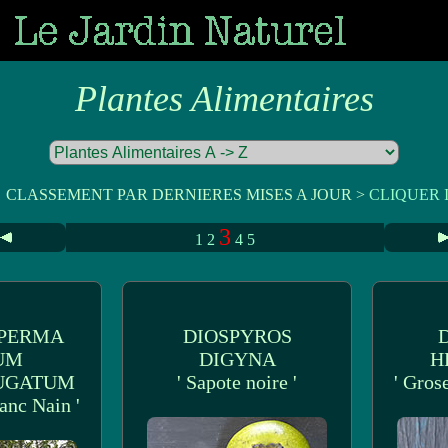
Plantes Alimentaires
CLASSEMENT PAR DERNIERES MISES A JOUR >
CLIQUER I
3
1
2
4
5
PERMA
DIOSPYROS
UM
DIGYNA
H
UGATUM
' Sapote noire '
' Gros
anc Nain '