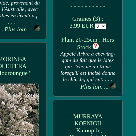
pide, provenant du
- - - - - - - - - -
 l'Australie, avec
illes en éventail f.
Graines (3) :
. . .
3.99 EUR
Plus loin ...
Plant 20-25cm : Hors
Stock
Appelé Arbre à chewing-
MORINGA
gum du fait que le latex
OLEIFERA
qui s'écoule du tronc
Mouroungue '
lorsqu'il est incisé donne
le chiccle, qui ent. . . .
Plus loin ...
MURRAYA
KOENIGII
' Kaloupile,