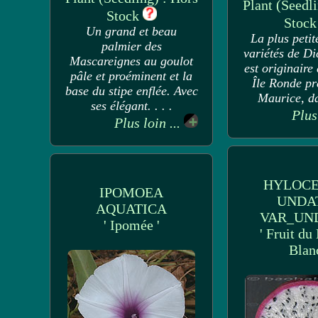
Plant (Seedli
Stock
Stoc
Un grand et beau
La plus petit
palmier des
variétés de D
Mascareignes au goulot
est originaire 
pâle et proéminent et la
Île Ronde prè
base du stipe enflée. Avec
Maurice, dan
ses élégant. . . .
Plus
Plus loin ...
HYLOCE
IPOMOEA
UNDA
AQUATICA
VAR_UN
' Ipomée '
' Fruit du
Blanc