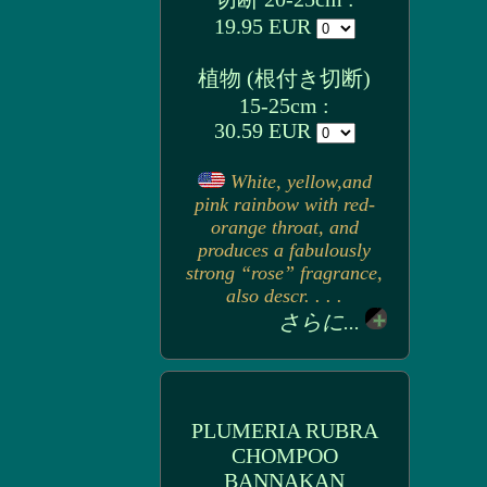
19.95 EUR
植物 (根付き切断)
15-25cm :
30.59 EUR
White, yellow,and
pink rainbow with red-
orange throat, and
produces a fabulously
strong “rose” fragrance,
also descr. . . .
さらに...
PLUMERIA RUBRA
CHOMPOO
BANNAKAN