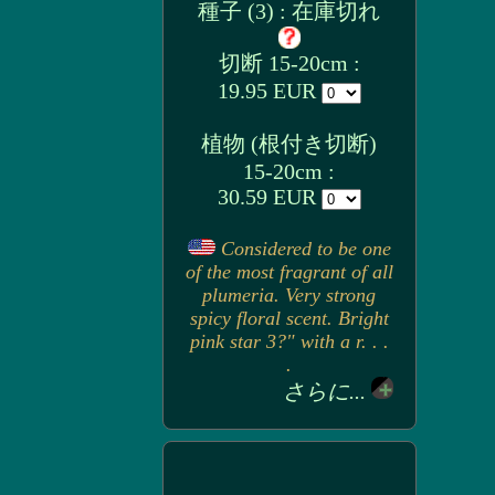
種子 (3) : 在庫切れ
切断 15-20cm :
19.95 EUR
植物 (根付き切断)
15-20cm :
30.59 EUR
Considered to be one
of the most fragrant of all
plumeria. Very strong
spicy floral scent. Bright
pink star 3?" with a r. . .
.
さらに...