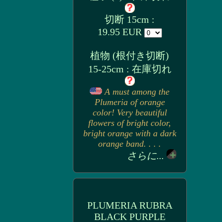
切断 15cm :
19.95 EUR
植物 (根付き切断)
15-25cm : 在庫切れ
A must among the
Plumeria of orange
color! Very beautiful
flowers of bright color,
bright orange with a dark
orange band. . . .
さらに...
PLUMERIA RUBRA
BLACK PURPLE