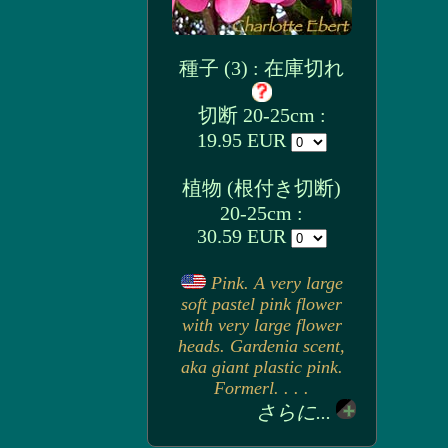
種子 (3) : 在庫切れ
切断 20-25cm :
19.95 EUR
植物 (根付き切断)
20-25cm :
30.59 EUR
Pink. A very large
soft pastel pink flower
with very large flower
heads. Gardenia scent,
aka giant plastic pink.
Formerl. . . .
さらに...