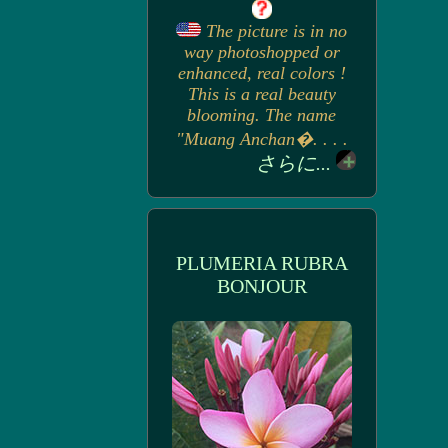
The picture is in no
way photoshopped or
enhanced, real colors !
This is a real beauty
blooming. The name
"Muang Anchan�. . . .
さらに...
PLUMERIA RUBRA
BONJOUR