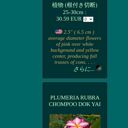
植物 (根付き切断)
25-30cm :
30.59 EUR
2.5" ( 6.5 cm )
average diameter flowers
of pink over white
background and yellow
center, producing full
trusses of cons. . . .
さらに...
PLUMERIA RUBRA
CHOMPOO DOK YAI