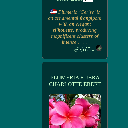
Plumeria ‘Cerise’ is
an ornamental frangipani
with an elegant
silhouette, producing
magnificent clusters of
intense . . . .
さらに...
PLUMERIA RUBRA
CHARLOTTE EBERT