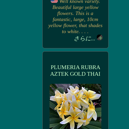
Well known variety.
Beautiful large yellow
flowers. This is a
fantastic, large, 10cm
yellow flower, that shades
to white. . . .
さらに...
PLUMERIA RUBRA
AZTEK GOLD THAI