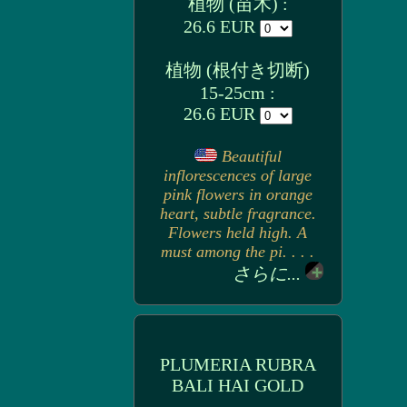
植物 (苗木) :
26.6 EUR
植物 (根付き切断)
15-25cm :
26.6 EUR
Beautiful
inflorescences of large
pink flowers in orange
heart, subtle fragrance.
Flowers held high. A
must among the pi. . . .
さらに...
PLUMERIA RUBRA
BALI HAI GOLD