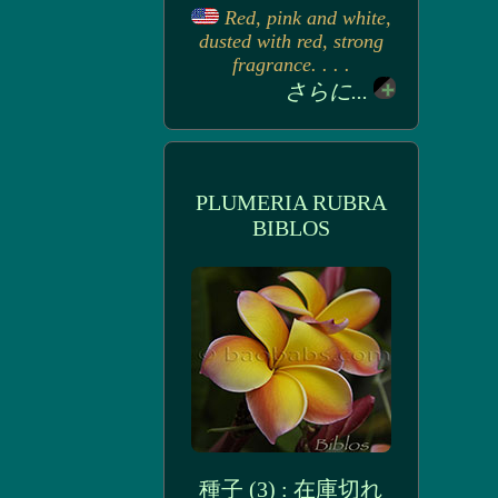
Red, pink and white,
dusted with red, strong
fragrance. . . .
さらに...
PLUMERIA RUBRA
BIBLOS
種子 (3) : 在庫切れ