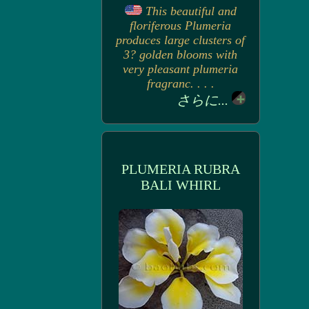
This beautiful and
floriferous Plumeria
produces large clusters of
3? golden blooms with
very pleasant plumeria
fragranc. . . .
さらに...
PLUMERIA RUBRA
BALI WHIRL