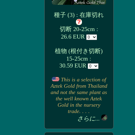
種子 (3) : 在庫切れ
切断 20-25cm :
26.6 EUR
植物 (根付き切断)
15-25cm :
30.59 EUR
This is a selection of
Aztek Gold from Thailand
and not the same plant as
the well known Aztek
Gold in the nursery
trade. . . .
さらに...