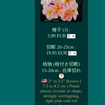
種子 (3) :
3.99 EUR
切断 20-25cm :
19.95 EUR
植物 (根付き切断)
15-20cm : 在庫切れ
3" to 3.5" flowers (
7.5 to 8.5 cm ) Petals
almost circular in shape,
strongly overlapping,
light pink with red