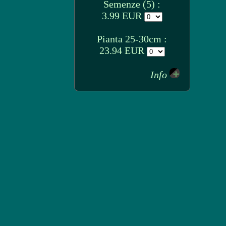
Semenze (5) :
3.99 EUR
Pianta 25-30cm :
23.94 EUR
Info