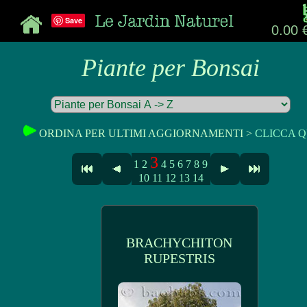
Save
0.00 
Piante per Bonsai
ORDINA PER ULTIMI AGGIORNAMENTI >
CLICCA Q
3
1
2
4
5
6
7
8
9
10
11
12
13
14
BRACHYCHITON
RUPESTRIS