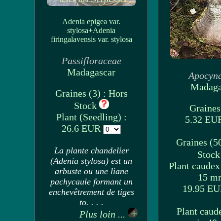
Adenia epigea var.
stylosa+Adenia
firingalavensis var. stylosa
Passifloraceae
Madagascar
Apocyn
Madaga
Graines (3) : Hors
Stock
Graines 
Plant (Seedling) :
5.32 E
26.6 EUR
Graines (50
La plante chandelier
Stoc
(Adenia stylosa) est un
Plant caudex
arbuste ou une liane
15 m
pachycaule formant un
19.95 E
enchevêtrement de tiges
to. . . .
Plant caud
Plus loin ...