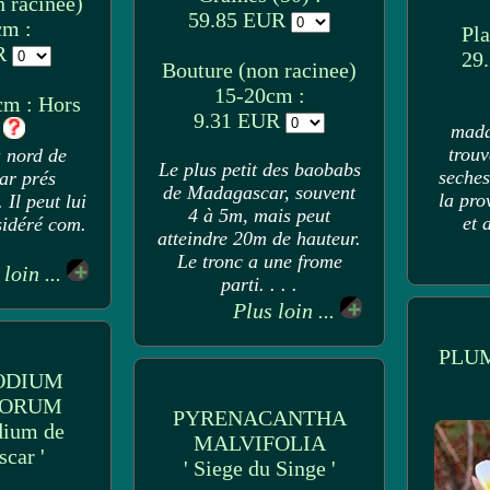
 racinee)
59.85 EUR
cm :
Pla
UR
29
Bouture (non racinee)
15-20cm :
cm : Hors
9.31 EUR
k
mada
trouv
u nord de
Le plus petit des baobabs
seches
r prés
de Madagascar, souvent
la pro
 Il peut lui
4 à 5m, mais peut
et 
sidéré com.
atteindre 20m de hauteur.
Le tronc a une frome
 loin ...
parti. . . .
Plus loin ...
PLU
ODIUM
LORUM
PYRENACANTHA
dium de
MALVIFOLIA
car '
' Siege du Singe '