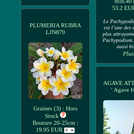
min.40
53.2 E
Le Pachypodi
PLUMERIA RUBRA
est l’une des 
LJN879
plus attrayant
Pachypodium. 
aussi bi.
Plus
AGAVE AT
' Agave H
Graines (3) : Hors
Stock
Bouture 20-25cm :
19.95 EUR