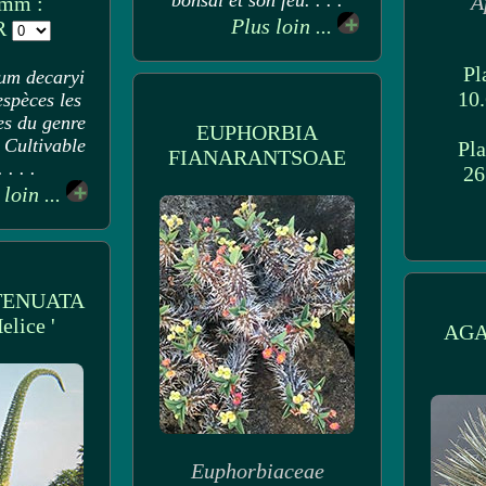
bonsaï et son feu. . . .
A
 mm :
Plus loin ...
UR
Pl
um decaryi
10
espèces les
es du genre
EUPHORBIA
Cultivable
Pla
FIANARANTSOAE
 . . .
26
 loin ...
TENUATA
elice '
AGA
Euphorbiaceae