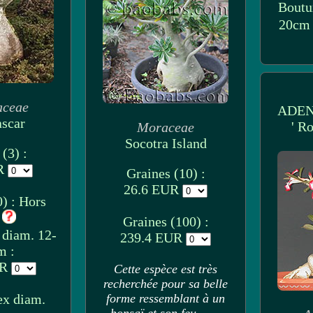
Boutu
20cm 
aceae
ADE
scar
' Ro
Moraceae
Socotra Island
(3) :
UR
Graines (10) :
26.6 EUR
) : Hors
k
Graines (100) :
 diam. 12-
239.4 EUR
m :
UR
Cette espèce est très
recherchée pour sa belle
ex diam.
forme ressemblant à un