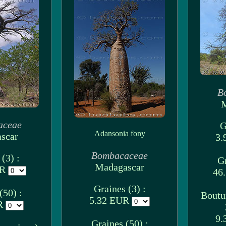
B
M
aceae
G
Adansonia fony
scar
3.
Bombacaceae
(3) :
Gr
Madagascar
UR
46
Graines (3) :
(50) :
Boutu
5.32 EUR
UR
9.
Graines (50) :