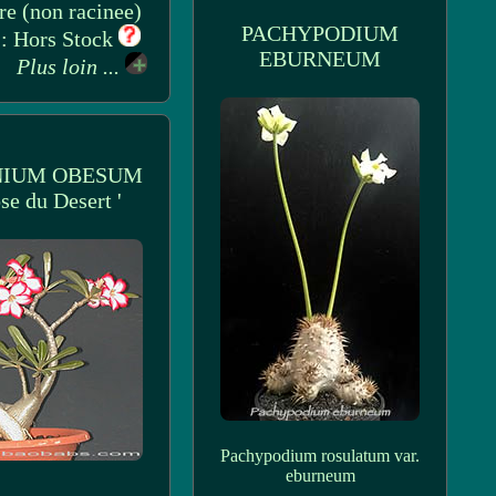
re (non racinee)
PACHYPODIUM
: Hors Stock
EBURNEUM
Plus loin ...
NIUM OBESUM
se du Desert '
Pachypodium rosulatum var.
eburneum