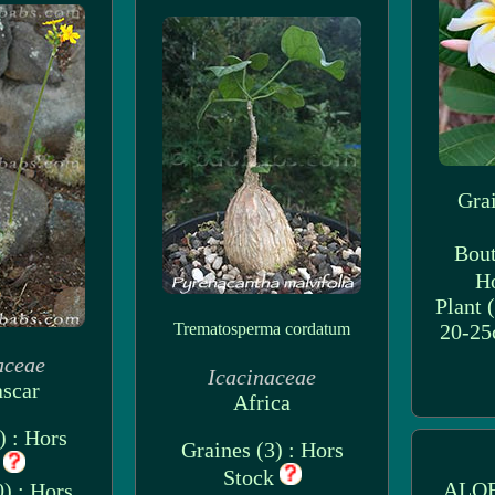
Grai
Bout
H
Plant 
Trematosperma cordatum
20-25
aceae
Icacinaceae
scar
Africa
) : Hors
Graines (3) : Hors
k
Stock
ALOE
) : Hors