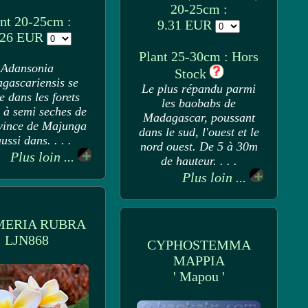
20-25cm :
nt 20-25cm :
9.31 EUR
.26 EUR
Plant 25-30cm : Hors
Adansonia
Stock
gascariensis se
Le plus répandu parmi
e dans les forets
les baobabs de
 à semi seches de
Madagascar, poussant
vince de Majunga
dans le sud, l'ouest et le
aussi dans. . . .
nord ouest. De 5 à 30m
Plus loin ...
de hauteur. . . .
Plus loin ...
MERIA RUBRA
LJN868
CYPHOSTEMMA
MAPPIA
' Mapou '