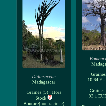
Bombac
Madaga
Graines 
Didieraceae
10.64 E
Madagascar
Graines 
Graines (5) : Hors
93.1 E
Stock
Bouture(non racinee)