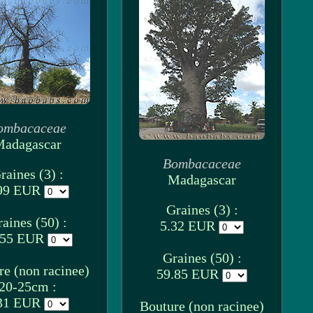
ombacaceae
adagascar
Bombacaceae
raines (3) :
Madagascar
99 EUR
Graines (3) :
aines (50) :
5.32 EUR
.55 EUR
Graines (50) :
re (non racinee)
59.85 EUR
20-25cm :
31 EUR
Bouture (non racinee)