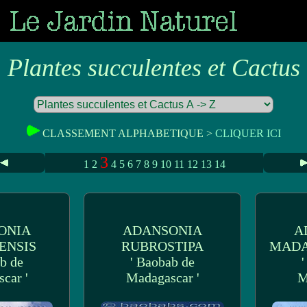
Plantes succulentes et Cactus
CLASSEMENT ALPHABETIQUE >
CLIQUER ICI
3
1
2
4
5
6
7
8
9
10
11
12
13
14
ONIA
ADANSONIA
A
ENSIS
RUBROSTIPA
MADA
b de
' Baobab de
car '
Madagascar '
M