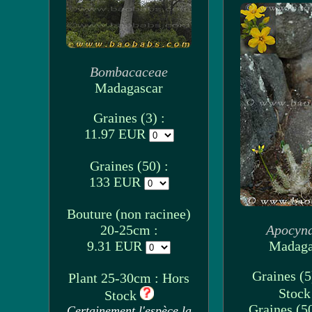
Bombacaceae
Madagascar
Graines (3) :
11.97 EUR
Graines (50) :
133 EUR
Bouture (non racinee)
20-25cm :
Apocyn
9.31 EUR
Madaga
Graines (5
Plant 25-30cm : Hors
Stoc
Stock
Graines (50
Certainement l'espèce la