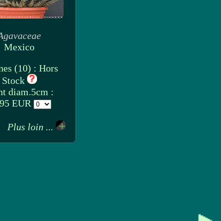
Agavaceae
Mexico
nes (10) : Hors
Stock
nt diam.5cm :
.95 EUR
Plus loin ...