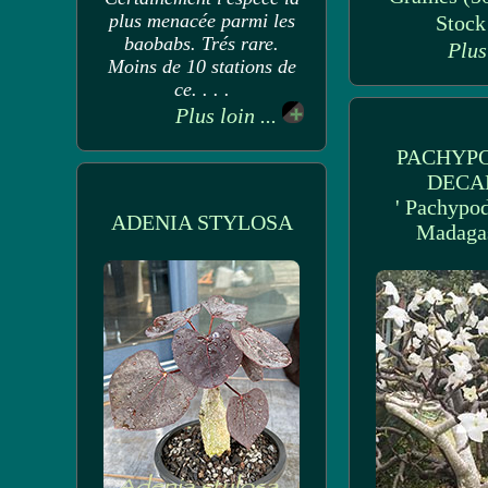
plus menacée parmi les
Stoc
baobabs. Trés rare.
Plus
Moins de 10 stations de
ce. . . .
Plus loin ...
PACHYP
DECA
' Pachypo
ADENIA STYLOSA
Madagas