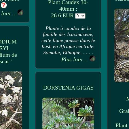
Plant Caudex 30-
k
40mm :
 loin ...
26.6 EUR
Plante à caudex de la
famille des Icacinaceae,
cette liane pousse dans le
ODIUM
bush en Afrique centrale,
RYI
Somalie, Ethiopie, . . . .
dium de
Plus loin ...
car '
DORSTENIA GIGAS
M
Grai
Plant