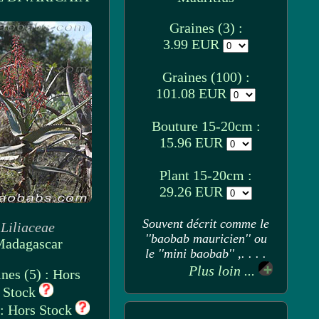
Graines (3) :
3.99 EUR
Graines (100) :
101.08 EUR
Bouture 15-20cm :
15.96 EUR
Plant 15-20cm :
29.26 EUR
Souvent décrit comme le
Liliaceae
''baobab mauricien'' ou
adagascar
le ''mini baobab'' ,. . . .
Plus loin ...
nes (5) : Hors
Stock
 : Hors Stock