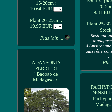
Bouture (non
15-20cm :
20-25
10.64 EUR
9.31 E
Plant 20-25cm :
Plant 25-30
19.95 EUR
Stoc
Restreint a
Plus loin ...
Madagasca
d'Antsiranana.
aussi être con
. . .
ADANSONIA
Plus
PERRIERI
' Baobab de
Madagascar '
PACHYP
DENSIF
' Pachypo
Madagas