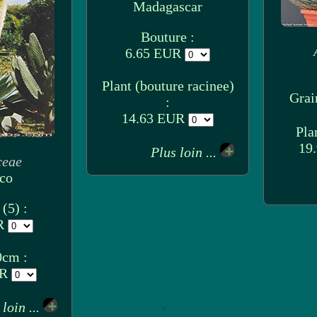
Madagascar
Bouture :
6.65 EUR
Plant (bouture racinee)
Grai
:
14.63 EUR
Pla
19
Plus loin ...
ceae
co
(5) :
UR
0cm :
UR
 loin ...