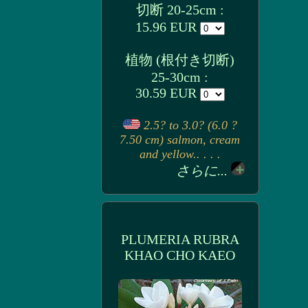
切断 20-25cm :
15.96 EUR
植物 (根付き切断)
25-30cm :
30.59 EUR
2.5? to 3.0? (6.0 ?
7.50 cm) salmon, cream
and yellow.. . . .
さらに...
PLUMERIA RUBRA
KHAO CHO KAEO