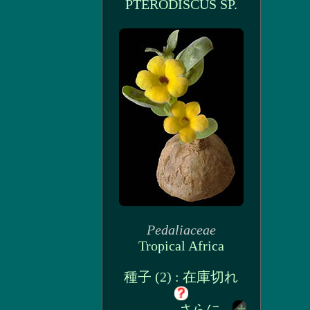
PTERODISCUS SP.
Pedaliaceae
Tropical Africa
種子 (2) : 在庫切れ
さらに...