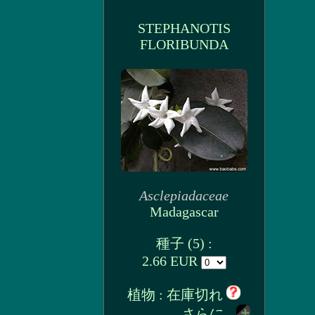
STEPHANOTIS
FLORIBUNDA
Asclepiadaceae
Madagascar
種子 (5) :
2.66 EUR
植物 : 在庫切れ
さらに...