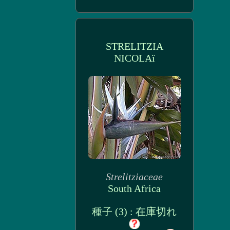
STRELITZIA
NICOLAï
Strelitziaceae
South Africa
種子 (3) : 在庫切れ