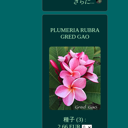
さらに...
PLUMERIA RUBRA
GRED GAO
種子 (3) :
2.66 EUR