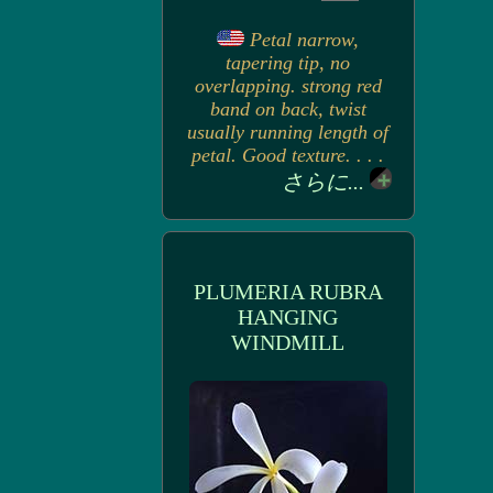
Petal narrow,
tapering tip, no
overlapping. strong red
band on back, twist
usually running length of
petal. Good texture. . . .
さらに...
PLUMERIA RUBRA
HANGING
WINDMILL