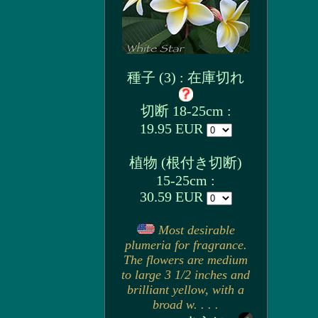
種子 (3) : 在庫切れ
切断 18-25cm :
19.95 EUR
植物 (根付き切断)
15-25cm :
30.59 EUR
Most desirable
plumeria for fragrance.
The flowers are medium
to large 3 1/2 inches and
brilliant yellow, with a
broad w. . . .