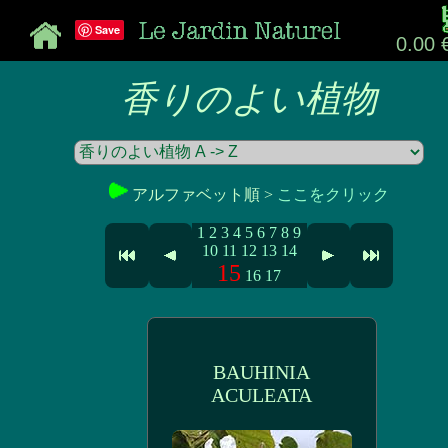
Save
0.00 
香りのよい植物
アルファベット順 >
ここをクリック
1
2
3
4
5
6
7
8
9
10
11
12
13
14
15
16
17
BAUHINIA
ACULEATA