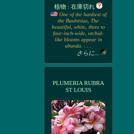
植物 : 在庫切れ
One of the hardiest of
the Bauhinias, The
beautiful, white, three to
four-inch-wide, orchid-
like blooms appear in
abunda. . . .
さらに...
PLUMERIA RUBRA
ST LOUIS