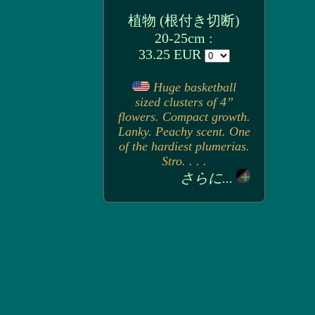
植物 (根付き切断)
20-25cm :
33.25 EUR
Huge basketball
sized clusters of 4”
flowers. Compact growth.
Lanky. Peachy scent. One
of the hardiest plumerias.
Stro. . . .
さらに...