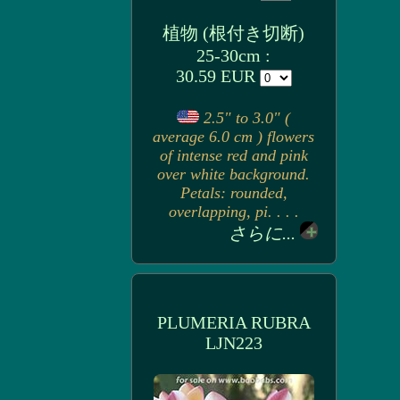
植物 (根付き切断)
25-30cm :
30.59 EUR
2.5" to 3.0" (
average 6.0 cm ) flowers
of intense red and pink
over white background.
Petals: rounded,
overlapping, pi. . . .
さらに...
PLUMERIA RUBRA
LJN223