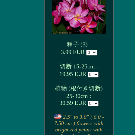
種子 (3) :
3.99 EUR
切断 15-25cm :
19.95 EUR
植物 (根付き切断)
25-30cm :
30.59 EUR
2.5" to 3.0" ( 6.0 -
7.50 cm ) flowers with
bright-red petals with