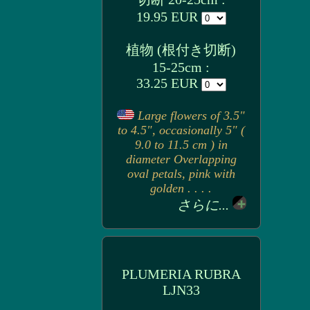
19.95 EUR
植物 (根付き切断)
15-25cm :
33.25 EUR
Large flowers of 3.5"
to 4.5", occasionally 5" (
9.0 to 11.5 cm ) in
diameter Overlapping
oval petals, pink with
golden . . . .
さらに...
PLUMERIA RUBRA
LJN33