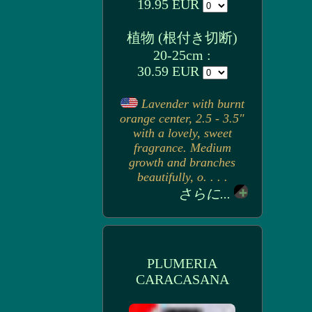
19.95 EUR
植物 (根付き切断)
20-25cm :
30.59 EUR
Lavender with burnt
orange center, 2.5 - 3.5"
with a lovely, sweet
fragrance. Medium
growth and branches
beautifully, o. . . .
さらに...
PLUMERIA
CARACASANA