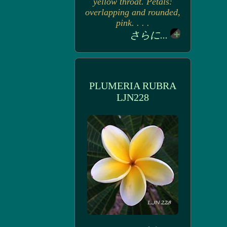
yellow throat. Petals:
overlapping and rounded,
pink. . . .
さらに...
PLUMERIA RUBRA
LJN228