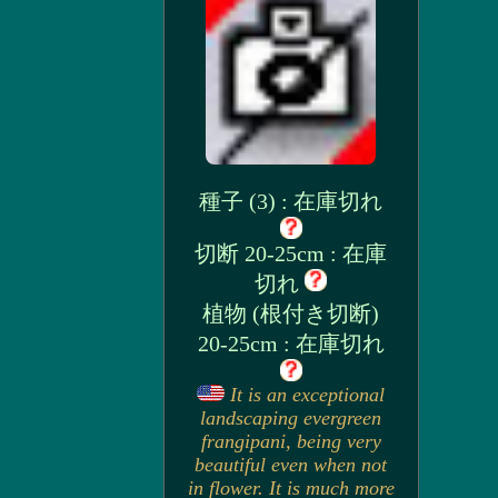
種子 (3) : 在庫切れ
切断 20-25cm : 在庫
切れ
植物 (根付き切断)
20-25cm : 在庫切れ
It is an exceptional
landscaping evergreen
frangipani, being very
beautiful even when not
in flower. It is much more