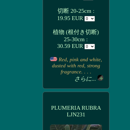
切断 20-25cm :
19.95 EUR
植物 (根付き切断)
25-30cm :
30.59 EUR
Red, pink and white,
dusted with red, strong
fragrance. . . .
さらに...
PLUMERIA RUBRA
LJN231