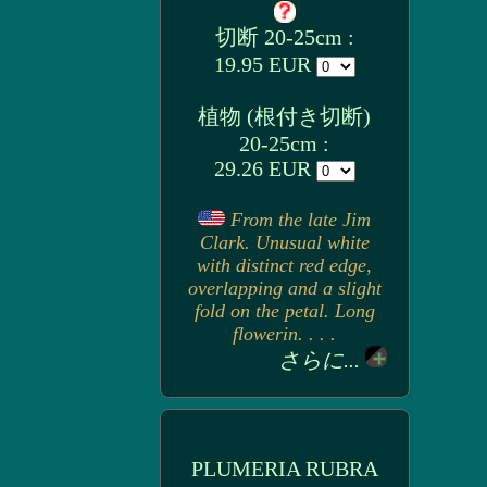
切断 20-25cm :
19.95 EUR
植物 (根付き切断)
20-25cm :
29.26 EUR
From the late Jim
Clark. Unusual white
with distinct red edge,
overlapping and a slight
fold on the petal. Long
flowerin. . . .
さらに...
PLUMERIA RUBRA