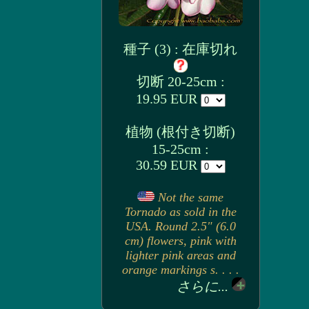
種子 (3) : 在庫切れ
切断 20-25cm :
19.95 EUR
植物 (根付き切断)
15-25cm :
30.59 EUR
Not the same
Tornado as sold in the
USA. Round 2.5" (6.0
cm) flowers, pink with
lighter pink areas and
orange markings s. . . .
さらに...