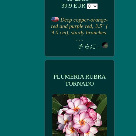
39.9 EUR
Deep copper-orange-
red and purple red, 3.5" (
9.0 cm), sturdy branches.
. . .
さらに...
PLUMERIA RUBRA
TORNADO