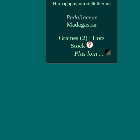
Harpagophytum stelluliferum
Pedaliaceae
Madagascar
Graines (2) : Hors
Stock
Plus loin ...