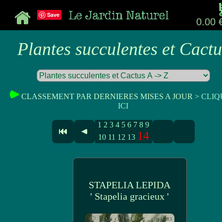
Save
0.00 
Plantes succulentes et Cactu
CLASSEMENT PAR DERNIERES MISES A JOUR >
CLIQ
ICI
1
2
3
4
5
6
7
8
9
14
10
11
12
13
STAPELIA LEPIDA
' Stapelia gracieux '