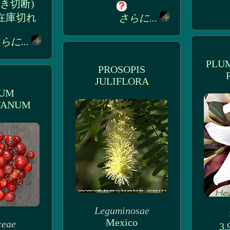
付き切断)
: 在庫切れ
さらに...
らに...
PLU
PROSOPIS
JULIFLORA
IUM
YANUM
Leguminosae
Mexico
ceae
3.