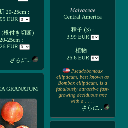
Malvaceae
 20-25cm :
Central America
.95 EUR
種子 (3) :
 (根付き切断)
3.99 EUR
20-25cm :
.26 EUR
植物 :
26.6 EUR
さらに...
Pseudobombax
ellipticum, best known as
Bombax ellipticum, is a
CA GRANATUM
fabulously attractive fast-
growing deciduous tree
with a . . . .
さらに...