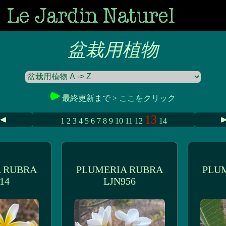
盆栽用植物
最終更新まで >
ここをクリック
13
1
2
3
4
5
6
7
8
9
10
11
12
14
 RUBRA
PLUMERIA RUBRA
PLU
14
LJN956