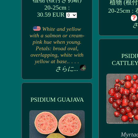
植物 (根
20-25cm :
20-25cm 
30.59 EUR
さ
White and yellow
with a salmon or cream-
pink hue when young.
Petals: broad oval,
overlapping, white with
PSID
yellow at base.. . . .
CATTLE
さらに...
PSIDIUM GUAJAVA
Myrta