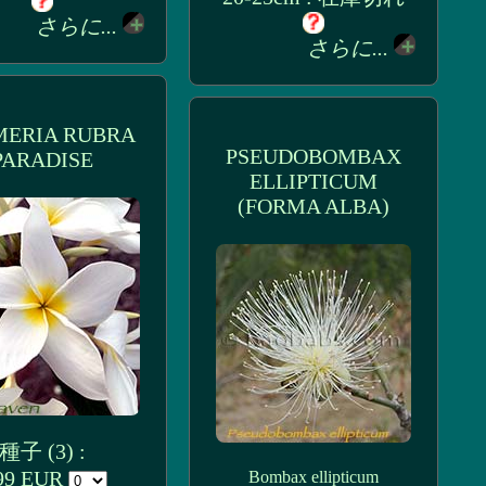
さらに...
さらに...
MERIA RUBRA
PSEUDOBOMBAX
PARADISE
ELLIPTICUM
(FORMA ALBA)
種子 (3) :
99 EUR
Bombax ellipticum