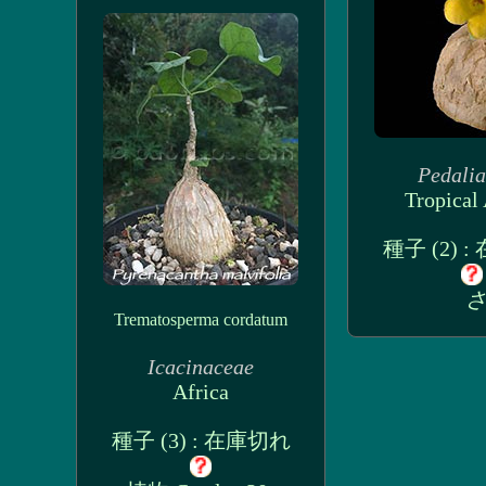
Pedali
Tropical 
種子 (2) 
さ
Trematosperma cordatum
Icacinaceae
Africa
種子 (3) : 在庫切れ