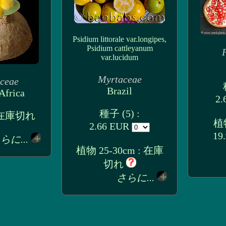
Psidium littorale var.longipes,
Psidium cattleyanum
var.lucidum
Myrtaceae
aceae
Brazil
Africa
2.
種子 (5) :
: 在庫切れ
植物
2.66 EUR
19
らに...
植物 25-30cm : 在庫
切れ
さらに...