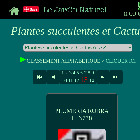
Save
0.00 
Plantes succulentes et Cactu
CLASSEMENT ALPHABETIQUE >
CLIQUER ICI
1
2
3
4
5
6
7
8
9
13
10
11
12
14
PLUMERIA RUBRA
LJN778