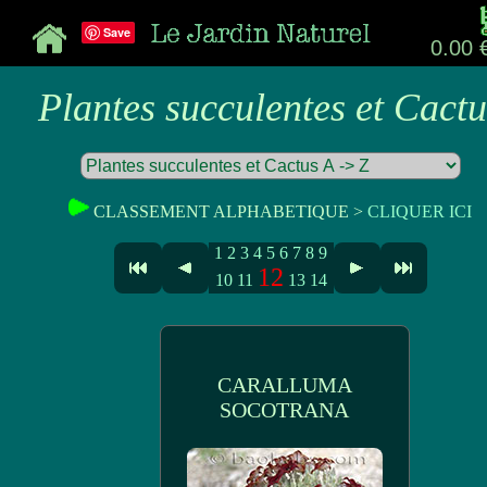
Save
0.00 
Plantes succulentes et Cactu
CLASSEMENT ALPHABETIQUE >
CLIQUER ICI
1
2
3
4
5
6
7
8
9
12
10
11
13
14
CARALLUMA
SOCOTRANA