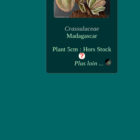
Crassulaceae
Madagascar
Plant 5cm : Hors Stock
Plus loin ...