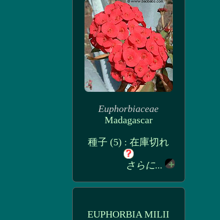
Euphorbiaceae
Madagascar
種子 (5) : 在庫切れ
さらに...
EUPHORBIA MILII