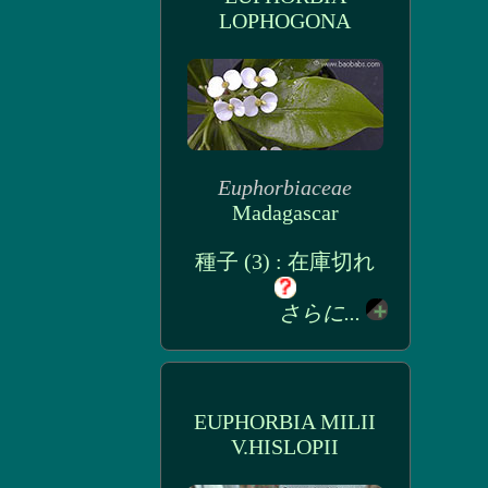
LOPHOGONA
Euphorbiaceae
Madagascar
種子 (3) : 在庫切れ
さらに...
EUPHORBIA MILII
V.HISLOPII