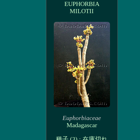
EUPHORBIA
MILOTII
Euphorbiaceae
Madagascar
種子 (3) : 在庫切れ