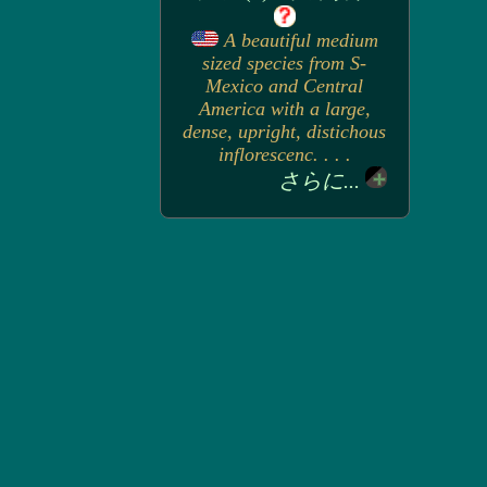
A beautiful medium
sized species from S-
Mexico and Central
America with a large,
dense, upright, distichous
inflorescenc. . . .
さらに...