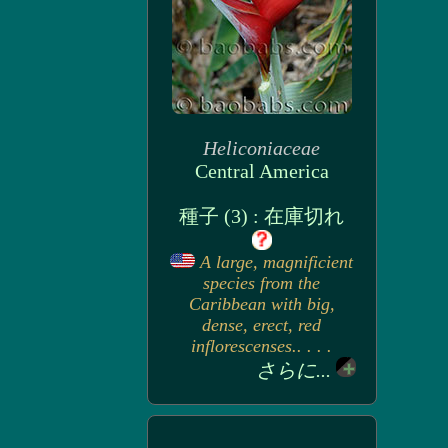
Heliconiaceae
Central America
種子 (3) : 在庫切れ
A large, magnificient
species from the
Caribbean with big,
dense, erect, red
inflorescenses.. . . .
さらに...