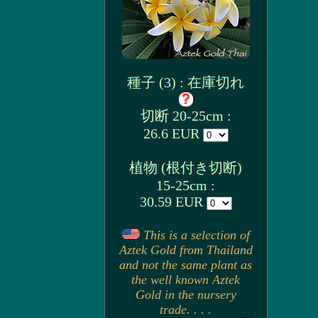
種子 (3) : 在庫切れ
切断 20-25cm :
26.6 EUR
植物 (根付き切断)
15-25cm :
30.59 EUR
This is a selection of
Aztek Gold from Thailand
and not the same plant as
the well known Aztek
Gold in the nursery
trade. . . .