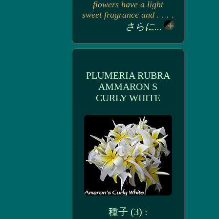
flowers have a light
sweet fragrance and . . . .
さらに...
PLUMERIA RUBRA
AMMARON S
CURLY WHITE
種子 (3) :