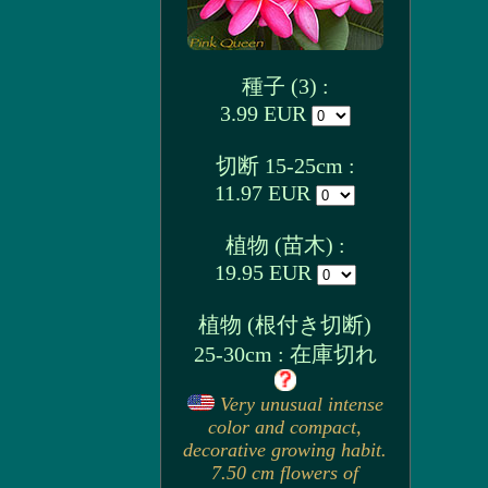
種子 (3) :
3.99 EUR
切断 15-25cm :
11.97 EUR
植物 (苗木) :
19.95 EUR
植物 (根付き切断)
25-30cm : 在庫切れ
Very unusual intense
color and compact,
decorative growing habit.
7.50 cm flowers of