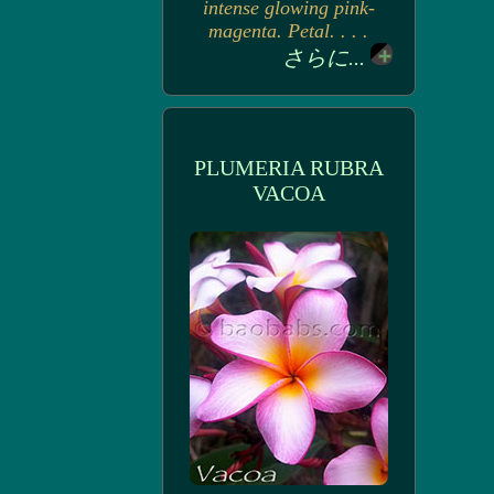
intense glowing pink-
magenta. Petal. . . .
さらに...
PLUMERIA RUBRA
VACOA