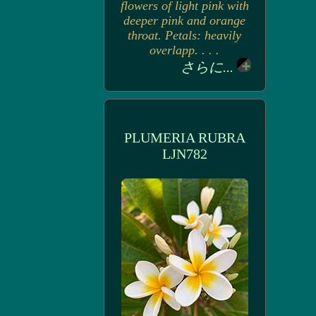
flowers of light pink with
deeper pink and orange
throat. Petals: heavily
overlapp. . . .
さらに...
PLUMERIA RUBRA
LJN782