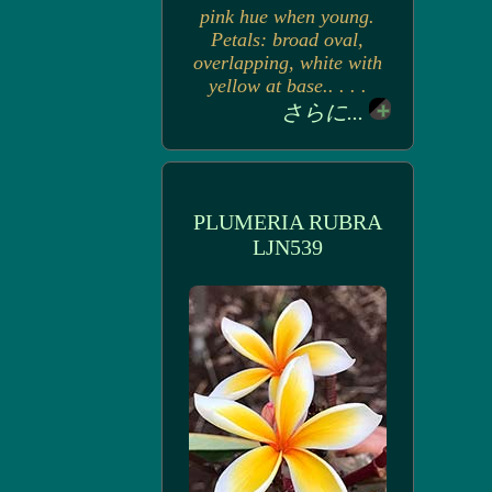
pink hue when young.
Petals: broad oval,
overlapping, white with
yellow at base.. . . .
さらに...
PLUMERIA RUBRA
LJN539