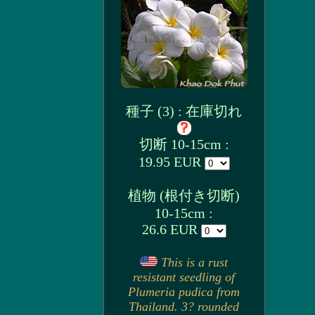
種子 (3) : 在庫切れ
切断 10-15cm :
19.95 EUR
植物 (根付き切断)
10-15cm :
26.6 EUR
This is a rust
resistant seedling of
Plumeria pudica from
Thailand. 3? rounded