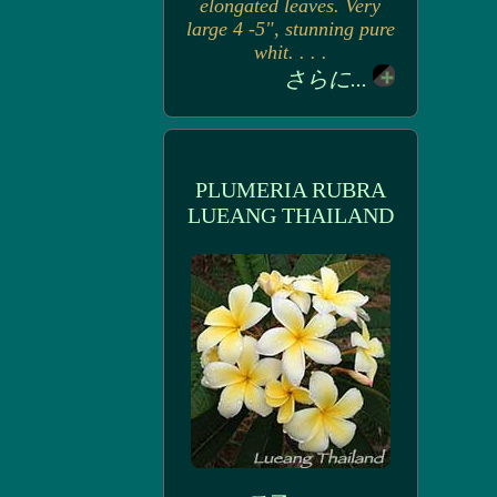
elongated leaves. Very
large 4 -5", stunning pure
whit. . . .
さらに...
PLUMERIA RUBRA
LUEANG THAILAND