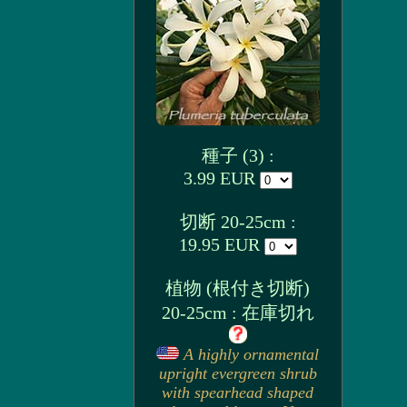
種子 (3) :
3.99 EUR
切断 20-25cm :
19.95 EUR
植物 (根付き切断)
20-25cm : 在庫切れ
A highly ornamental
upright evergreen shrub
with spearhead shaped