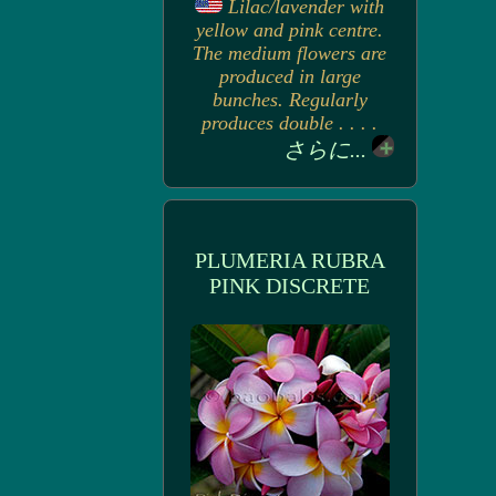
Lilac/lavender with
yellow and pink centre.
The medium flowers are
produced in large
bunches. Regularly
produces double . . . .
さらに...
PLUMERIA RUBRA
PINK DISCRETE