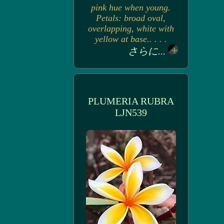
pink hue when young.
Petals: broad oval,
overlapping, white with
yellow at base.. . . .
さらに...
PLUMERIA RUBRA
LJN539