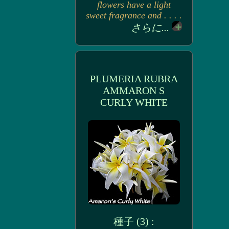
flowers have a light
sweet fragrance and . . . .
さらに...
PLUMERIA RUBRA
AMMARON S
CURLY WHITE
種子 (3) :