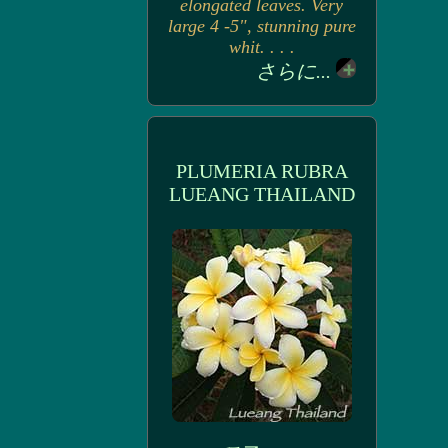
elongated leaves. Very
large 4 -5", stunning pure
whit. . . .
さらに...
PLUMERIA RUBRA
LUEANG THAILAND