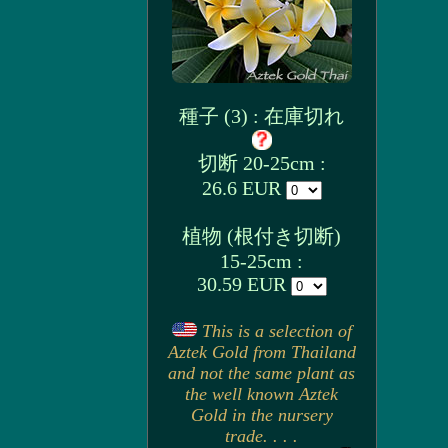
種子 (3) : 在庫切れ
切断 20-25cm :
26.6 EUR
植物 (根付き切断)
15-25cm :
30.59 EUR
This is a selection of
Aztek Gold from Thailand
and not the same plant as
the well known Aztek
Gold in the nursery
trade. . . .