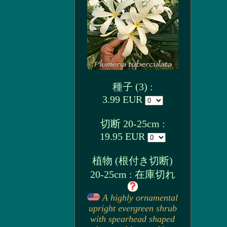
種子 (3) :
3.99 EUR
切断 20-25cm :
19.95 EUR
植物 (根付き切断)
20-25cm : 在庫切れ
A highly ornamental
upright evergreen shrub
with spearhead shaped