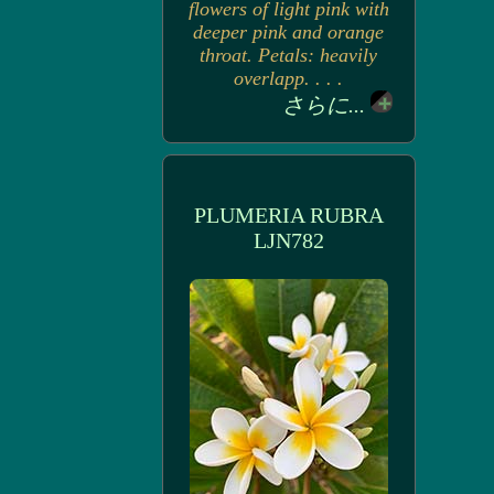
flowers of light pink with
deeper pink and orange
throat. Petals: heavily
overlapp. . . .
さらに...
PLUMERIA RUBRA
LJN782