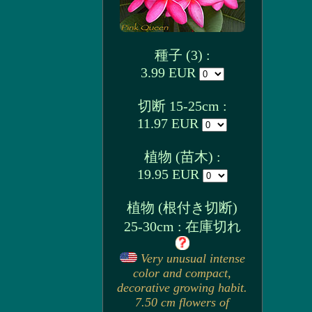
種子 (3) :
3.99 EUR
切断 15-25cm :
11.97 EUR
植物 (苗木) :
19.95 EUR
植物 (根付き切断)
25-30cm : 在庫切れ
Very unusual intense
color and compact,
decorative growing habit.
7.50 cm flowers of