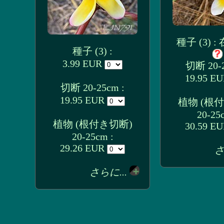
種子 (3) 
種子 (3) :
3.99 EUR
切断 20-2
19.95 E
切断 20-25cm :
19.95 EUR
植物 (根
20-25
植物 (根付き切断)
30.59 E
20-25cm :
29.26 EUR
さ
さらに...