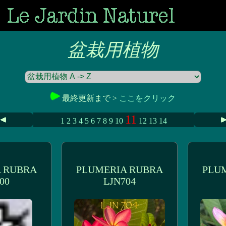
盆栽用植物
最終更新まで >
ここをクリック
11
1
2
3
4
5
6
7
8
9
10
12
13
14
 RUBRA
PLUMERIA RUBRA
PLU
00
LJN704