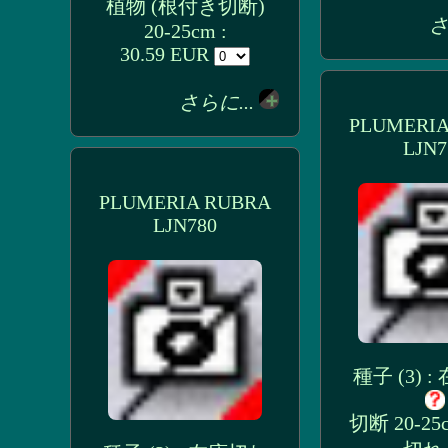
植物 (根付き切断)
さ
20-25cm :
30.59 EUR
さらに...
PLUMERIA
LJN7
PLUMERIA RUBRA
LJN780
種子 (3) 
切断 20-25