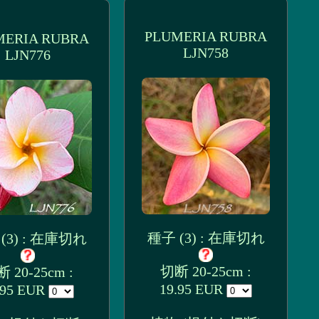
PLUMERIA RUBRA
MERIA RUBRA
LJN758
LJN776
種子 (3) : 在庫切れ
(3) : 在庫切れ
切断 20-25cm :
 20-25cm :
19.95 EUR
.95 EUR