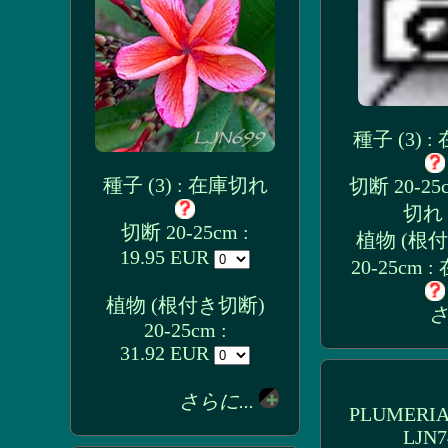
種子 (3) 
種子 (3) : 在庫切れ
切断 20-25
切れ
切断 20-25cm :
植物 (根
19.95 EUR
20-25cm 
植物 (根付き切断)
さ
20-25cm :
31.92 EUR
さらに...
PLUMERIA
LJN7