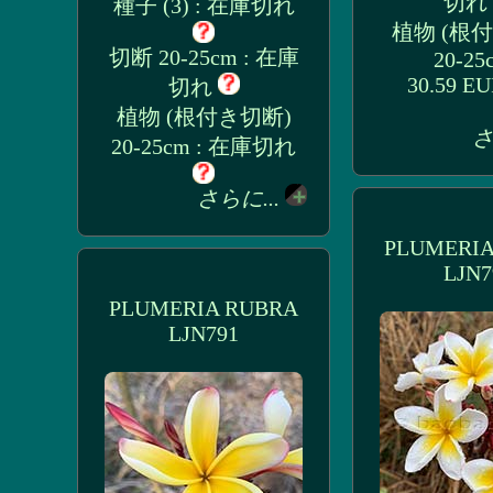
切れ
種子 (3) : 在庫切れ
植物 (根
切断 20-25cm : 在庫
20-25
30.59 E
切れ
植物 (根付き切断)
さ
20-25cm : 在庫切れ
さらに...
PLUMERIA
LJN7
PLUMERIA RUBRA
LJN791