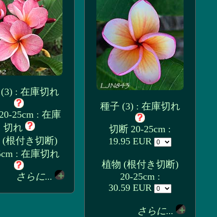
(3) : 在庫切れ
種子 (3) : 在庫切れ
0-25cm : 在庫
切れ
切断 20-25cm :
 (根付き切断)
19.95 EUR
25cm : 在庫切れ
植物 (根付き切断)
さらに...
20-25cm :
30.59 EUR
さらに...