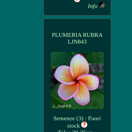
Info
PLUMERIA RUBRA
LJN843
Semenze (3) : Fuori
stock