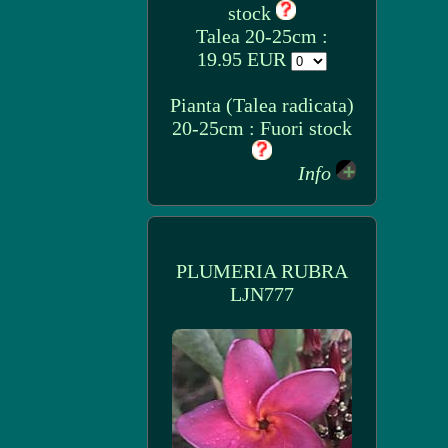
stock
Talea 20-25cm :
19.95 EUR
Pianta (Talea radicata)
20-25cm : Fuori stock
Info
PLUMERIA RUBRA
LJN777