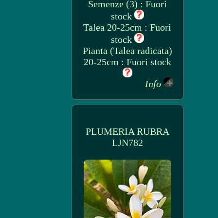
Semenze (3) : Fuori
stock
Talea 20-25cm : Fuori
stock
Pianta (Talea radicata)
20-25cm : Fuori stock
Info
PLUMERIA RUBRA
LJN782