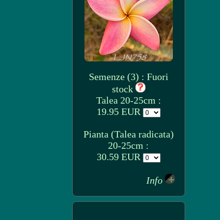
Semenze (3) : Fuori
stock
Talea 20-25cm :
19.95 EUR
Pianta (Talea radicata)
20-25cm :
30.59 EUR
Info