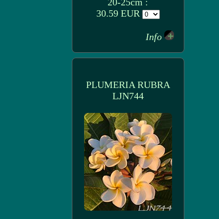
20-25cm :
30.59 EUR
Info
PLUMERIA RUBRA
LJN744