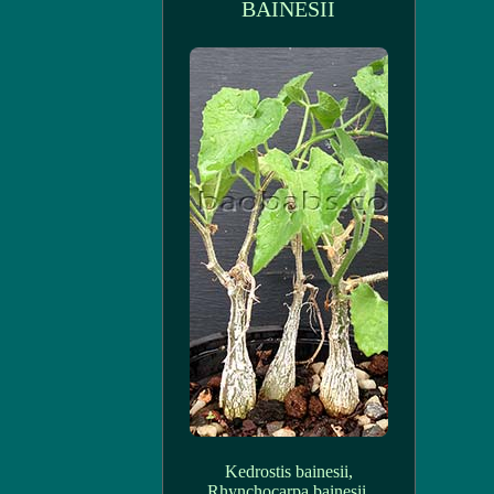
BAINESII
Kedrostis bainesii,
Rhynchocarpa bainesii,