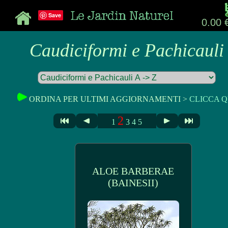
Save
0.00 
Caudiciformi e Pachicauli
ORDINA PER ULTIMI AGGIORNAMENTI >
CLICCA Q
2
1
3
4
5
ALOE BARBERAE
(BAINESII)